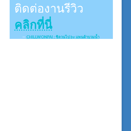
ติดต่องานรีวิว
คลิกที่นี่
CHILLWONPAI : ชิลวนไป by แพนด้าบวมน้ำ