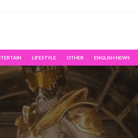
miss the world's movement.
NTERTAIN
LIFESTYLE
OTHER
ENGLISH NEWS