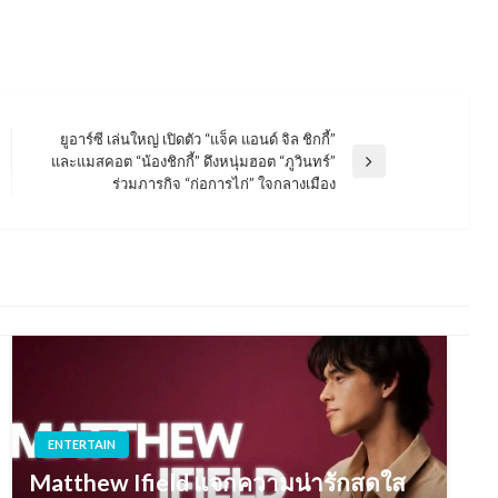
ยูอาร์ซี เล่นใหญ่ เปิดตัว “แจ็ค แอนด์ จิล ชิกกี้”
และแมสคอต “น้องชิกกี้” ดึงหนุ่มฮอต “ภูวินทร์”
Next
ร่วมภารกิจ “ก่อการไก่” ใจกลางเมือง
Post
ENTERTAIN
Matthew Ifield แจกความน่ารักสดใส