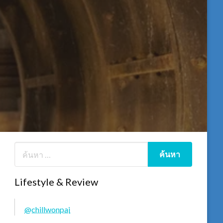
Lifestyle & Review
@chillwonpai