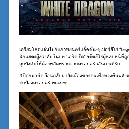
เตรียมโลดแล่นไปกับภาพยนตร์แอ็คชั่น-ซูเปอร์ฮีโร่ “Leg
นักแสดงผู้ล่วงลับ ในบท “เอริค รีด” อดีตฮีโร่ผู้หลบหนีท
ถูกบังคับให้ต้องพลัดพรากจากครอบครัวอันเป็นที่รัก
3 ปีต่อมา รีด ย้อนกลับมายังเมืองของตนเพื่อทวงคืนพลังแ
ปกป้องครอบครัวของเขา