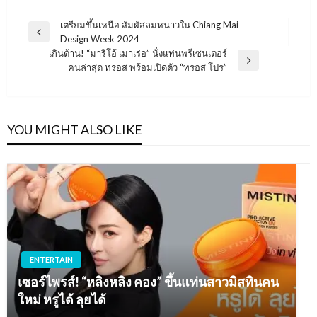
แนะแนว
เตรียมขึ้นเหนือ สัมผัสลมหนาวใน Chiang Mai
Previous
Design Week 2024
เรื่อง
Post
เกินต้าน! “มาริโอ้ เมาเร่อ” นั่งแท่นพรีเซนเตอร์
Next
คนล่าสุด ทรอส พร้อมเปิดตัว “ทรอส โปร”
Post
YOU MIGHT ALSO LIKE
ENTERTAIN
เซอร์ไพรส์! “หลิงหลิง คอง” ขึ้นแท่นสาวมิสทินคน
ใหม่ หรูได้ ลุยได้