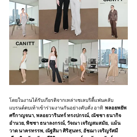
โดยในงานได้รับเกียรติจากเหล่าเซเลบริตี้แฟนคลับ
แบรนด์ตบเท้าเข้าร่วมงานกันอย่างคับคั่ง อาทิ
พลอยพยัพ
ศรีกาญจนา, พลอยวารินทร์ ทรงปกรณ์, ณัชชา ธนากิจ
อำนวย, พิชชา ธนาลงกรณ์, วัจณา เจริญสมสมัย, แม้น
วาด นาครทรรพ, ณัฐสิมา ศิริสุนทร, อัชฌา เจริญรัศมี