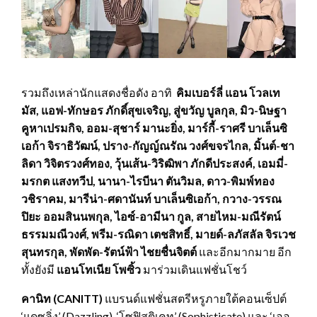
รวมถึงเหล่านักแสดงชื่อดัง อาทิ
คิมเบอร์ลี่ แอน โวลเท
มัส, แอฟ-ทักษอร ภักดิ์สุขเจริญ, สู่ขวัญ บูลกุล, มิว-นิษฐา
คูหาเปรมกิจ, ออม-สุชาร์ มานะยิ่ง, มาร์กี้-ราศรี บาเล็นซิ
เอก้า จิราธิวัฒน์, ปราง-กัญญ์ณรัณ วงศ์ขจรไกล, มิ้นต์-ชา
ลิดา วิจิตรวงศ์ทอง, วุ้นเส้น-วิริฒิพา ภักดีประสงค์, เอมมี่-
มรกต แสงทวีป, นานา-ไรบีนา ตันวิมล, ดาว-พิมพ์ทอง
วชิราคม, มารีน่า-ศดานันท์ บาเล็นซิเอก้า, กวาง-วรรณ
ปิยะ ออมสินนพกุล, ไอซ์-อามีนา กูล, สายไหม-มณีรัตน์
ธรรมมณีวงศ์, พรีม-รณิดา เตชสิทธิ์, มายด์-ลภัสลัล จิรเวช
สุนทรกุล, พัดพัด-รัตน์ฟ้า ไชยชื่นจิตต์
และอีกมากมาย อีก
ทั้งยังมี
แอนโทเนีย โพซิ้ว
มาร่วมเดินแฟชั่นโชว์
คานิท (
CANITT)
แบรนด์แฟชั่นสตรีหรูภายใต้คอนเซ็ปต์
‘แดซลิ่ง’ (Dazzling), ‘โซฟิสติเคท’ (Sophisticate) และ ‘เออ