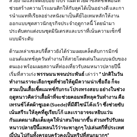
สวยงามและตัดเย็บอย่างปราณีต ด้วยผ้าซิลค์ชิฟฟอนที่
ช่วยสร้างความโรแมนติกให้กับลุคได้เป็นอย่างดี และกา
รนำแมททีเรียลอย่างหนังมาเป็นคีย์ไอเทมหลักให้งาน
ออกแบบชุดสาวนักธุรกิจประจำฤดูกาลนี้ โดยนำมา
ประดับตกแต่งบนชุดมินิเดรสและบราที่เน้นความเซ็กซี่
แบบมีระดับ
ด้านเหล่าเซเลบริตี้สาวยังได้ร่วมเผยเคล็ดลับการมิกซ์
แอนด์แมทช์ลุควันทำงานให้สวยโดดเด่นในแบบฉบับของ
ตนเอง พร้อมเผยสถานที่ท่องเที่ยวรับลมหนาวปลายปีนี้
เริ่มที่สาวเก่ง
พรรษมน พจนประพันธ์
เล่าว่า
“ ปกติในวัน
ทำงานเราจะเลือกชุดที่ช่วยให้ดูมีความน่าเชื่อถือ ก็จะ
สวมเป็นเสื้อเชิ้ตแมทช์กับกระโปรงทรงสอบ อย่างในช่วง
ฤดูหนาวคิดว่าเสื้อผ้าที่จะช่วยคอมพลีทลุควันทำงาน คือ
เทรนช์โค้ตผ้าซูเอด (Suede)ที่มีดีไซน์โค้งเว้า ซึ่งช่วยขับ
เน้นสรีระให้ลุคที่ดูเรียบโก้ และเราอาจจะหยิบแว่น
กันแดดมาเติมเต็มลุคให้น่าสนใจมากขึ้น ส่วนทริปรับลม
หนาวปลายปีนี้แพลนไว้ว่าจะพาลูกๆ ไปเล่นสกีที่ประเทศ
ญี่ปุ่น ไปกันทั้งครอบครัวคงเป็นทริปที่สนุกมากๆ”