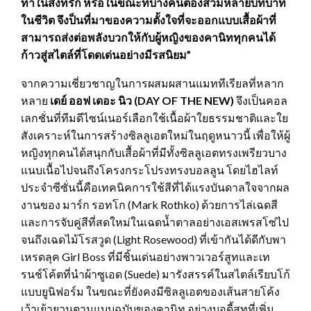
ทำในสิ่งที่รัก หรือในขณะที่บางคนต้องสวมหลายบทบาท
ในชีวิต จึงป็นที่มาของความตั้งใจที่จะออกแบบเสื้อผ้าที่
สามารถส่งต่อพลังบวกให้กับผู้หญิงของคานิททุกคนได้
ก้าวสู่สไตล์ที่โดดเด่นอย่างมีรสนิยม”
จากความเชี่ยวชาญในการผสมผสานแมททีเรียลที่หลาก
หลาย
เดย์ ออฟ เดอะ นิว (
DAY OF THE NEW)
จึงเป็นคอล
เลกชั่นที่ทีมดีไซน์เนอร์เลือกใช้เนื้อผ้าใยธรรมชาติและใย
สังเคราะห์ในการสร้างซิลลูเอตใหม่ในฤดูหนาวนี้ เพื่อให้ผู้
หญิงทุกคนได้สนุกกับเสื้อผ้าที่มีทั้งซิลลูเอตทรงเพรียวบาง
แนบเนื้อไปจนถึงโครงกระโปรงทรงบอลลูน โดยไฮไลท์
ประจำซีซั่นนี้คือเทคนิคการใช้สีที่ได้แรงบันดาลใจจากผล
งานของ มาร์ก รอทโก (Mark Rothko) ด้วยการไล่เฉดสี
และการจับคู่สีที่สดใหม่ในเฉดน้ำตาลอย่างเอสเพรสโซ่ไป
จนถึงเฉดไม้โรสวูด (Light Rosewood) ที่เข้ากันได้ดีกับพา
เหรดลุค Girl Boss ที่มีชิ้นเด่นอย่างพาวเวอร์สูทและเท
รนช์โค้ตที่นำผ้าซูเอด (Suede) มารังสรรค์ในสไตล์เรียบโก้
แบบยูนิฟอร์ม ในขณะที่ยังคงมีซิลลูเอตของเส้นสายโค้ง
เว้าเย้ายวนตามแบบฉบับของคานิท อย่างบอดี้สูทที่เพิ่ม