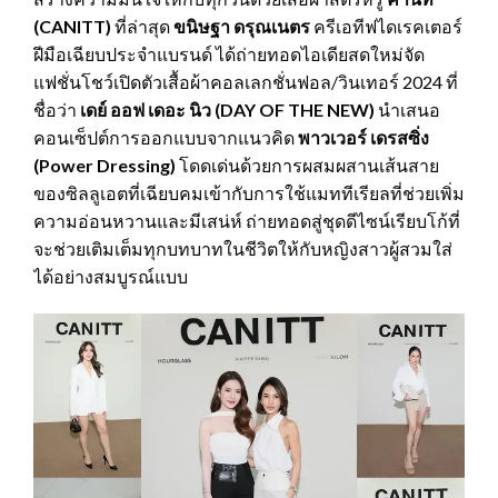
(
CANITT)
ที่ล่าสุด
ขนิษฐา ดรุณเนตร
ครีเอทีฟไดเรคเตอร์
ฝีมือเฉียบประจำแบรนด์ ได้ถ่ายทอดไอเดียสดใหม่จัด
แฟชั่นโชว์เปิดตัวเสื้อผ้าคอลเลกชั่นฟอล/วินเทอร์ 2024 ที่
ชื่อว่า
เดย์ ออฟ เดอะ นิว (
DAY OF THE NEW)
นำเสนอ
คอนเซ็ปต์การออกแบบจากแนวคิด
พาวเวอร์ เดรสซิ่ง
(
Power Dressing)
โดดเด่นด้วยการผสมผสานเส้นสาย
ของซิลลูเอตที่เฉียบคมเข้ากับการใช้แมททีเรียลที่ช่วยเพิ่ม
ความอ่อนหวานและมีเสน่ห์ ถ่ายทอดสู่ชุดดีไซน์เรียบโก้ที่
จะช่วยเติมเต็มทุกบทบาทในชีวิตให้กับหญิงสาวผู้สวมใส่
ได้อย่างสมบูรณ์แบบ