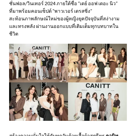
ชั่นฟอล/วินเทอร์ 2024 ภายใต้ชื่อ “เดย์ ออฟ เดอะ นิว”
ที่มาพร้อมคอนเซ็ปต์ “พาวเวอร์ เดรสซิ่ง”
สะท้อนภาพลักษณ์ใหม่ของผู้หญิงยุคปัจจุบันที่สง่างาม
และทรงพลัง ผ่านงานออกแบบที่เติมเต็มทุกบทบาทใน
ชีวิต
สร้างความมั่นใจให้กับทุกวันด้วยเสื้อผ้าสตรีหรู
คานิท