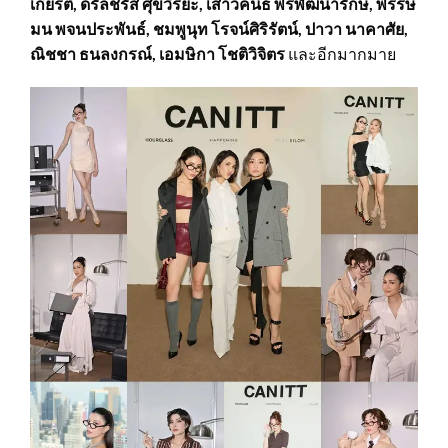
เกียรติ, ดรัลชรัส ศุขีวิริยะ, เสาวคนธ์ พรพัฒนารักษ์, พรรษ
มน พจนประพันธ์, ชมพูนุท โรจน์ศิริรัตน์, ปาวา นาคาศัย,
ณิชชา ธนลงกรณ์, เอมษิกา โชติวิจิตร
และอีกมากมาย