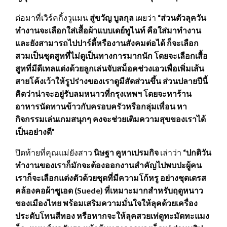
ต่อมาที่เวิร์คกิ้งวูแมน
สู่ขวัญ บูลกุล
เผยว่า
“ส่วนตัวลุควัน
ทำงานจะเลือกใส่เสื้อผ้าแบบเดย์ทูไนท์ คือใส่มาทำงาน
และยังสามารถไปปาร์ตี้หรืองานสังคมต่อได้ ก็จะเลือก
สวมเป็นชุดสูทที่ไม่ดูเป็นทางการมากนัก โดยจะเลือกเสื้อ
สูทที่มีดีเทลแต่งด้วยลูกเล่นจับสม็อคช่วงเอวเพื่อเพิ่มเส้น
สายโค้งเว้าให้รูปร่างของเราดูมีสัดส่วนขึ้น ส่วนปลายปีนี้
คิดว่าน่าจะอยู่รับลมหนาวที่กรุงเทพฯ โดยจะหาร้าน
อาหารนัดทานข้าวกับครอบครัวหรือกลุ่มเพื่อน หา
กิจกรรมเล่นเกมสนุกๆ คงจะช่วยเติมความสุขของเราได้
เป็นอย่างดี”
ปิดท้ายที่คุณแม่ยังสาว
นิษฐา คูหาเปรมกิจ
เล่าว่า
“ปกติวัน
ทำงานของเราก็มักจะต้องออกงานสำคัญไปพบปะผู้คน
เราก็จะเลือกแต่งตัวด้วยชุดที่มีความโก้หรู อย่างชุดเดรส
คล้องคอผ้าซูเอด (Suede) ที่เหมาะมากสำหรับฤดูหนาว
ของเมืองไทย พร้อมเสริมความมั่นใจให้ลุคด้วยเครื่อง
ประดับโทนสีทอง หรือหากจะให้ลุคสวยเท่ดูทะมัดทะแมง