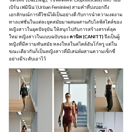
เบิร์น เฟมินีน’ (Urban Feminine) สามคำที่บ่งบอกถึง
เอกลักษณ์การดีไซน์ได้เป็นอย่างดี กับการนำความงดงาม
ทางแฟชั่นในแต่ละยุคสมัยมาผสมผสานกับไลฟ์สไตล์ของ
หญิงสาวในยุคปัจจุบัน ให้สนุกไปกับการสร้างสรรค์ลุค
ใหม่ หญิงสาวในแบบฉบับของ
คานิท (
CANITT)
จึงเป็นผู้
หญิงที่มีความทันสมัย หลงใหลในสไตล์อันโก้หรู แต่ใน
ขณะเดียวกันก็เป็นหญิงสาวที่มีเสน่ห์ผสานความเซ็กซี่
อย่างมีระดับเอาไว้