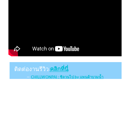
ติดต่องานรีวิว
คลิกที่นี่
CHILLWONPAI : ชิลวนไป by แพนด้าบวมน้ำ