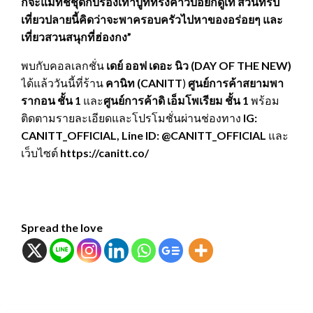
ก็จะแมทช์ชุดกับรองเท้าบู้ททรงคาวบอยก็ดูเท่ ส่วนทริป
เที่ยวปลายนี้คิดว่าจะพาครอบครัวไปหาของอร่อยๆ และ
เที่ยวสวนสนุกที่ฮ่องกง”
พบกับคอลเลกชั่น
เดย์ ออฟ เดอะ นิว (
DAY OF THE NEW)
ได้แล้ววันนี้ที่ร้าน
คานิท (
CANITT
)
ศูนย์การค้าสยามพา
รากอน ชั้น 1
และ
ศูนย์การค้าดิ เอ็มโพเรียม ชั้น
1
พร้อม
ติดตามรายละเอียดและโปรโมชั่นผ่านช่องทาง
IG:
CANITT_OFFICIAL, Line ID: @CANITT_OFFICIAL
และ
เว็บไซต์
https://canitt.co/
Spread the love