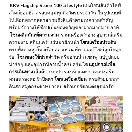
KKV Flagship Store 100 Lifestyle
แบ่งโซนสินค้าไลฟ์
สไตล์ยอดฮิต ครอบคลุมทุกกิจวัตรประจำวัน ในรูปแบบที่
ให้เลือกหลากหลาย รวมถึงสินค้าตามเทศกาลสำคัญ
พร้อมจัดวางให้ช้อปเป็นของขวัญของฝากมากมาย อาทิ
โซนผลิตภัณฑ์ความงาม
รวมเครื่องสำอาง อุปกรณ์เสริม
ความงาม สกินแคร์ แผ่นมาส์กหน้า
โซนเครื่องประดับ
ครบทั้งต่างหู กิ๊ฟ สร้อยคอ แหวน ที่คาดผมดีไซน์ถูกใจทุก
วัย
โซนของใช้ประจำวัน
ครีมอาบน้ำ แชมพู สบู่รูปแบบ
น่ารักๆ และอุปกรณ์อาบน้ำครบครัน
โซนอุปกรณ์เพื่อ
การเดินทาง
เสื้อผ้า กระเป๋า รองเท้าแตะ ขวดแบ่งครีม
หมอนรองคอ ผ้าปิดตา
โซนเครื่องเขียน
ครบด้วยปากกา
ดินสอ สมุดกระดาษ ยางลบ สติกเกอร์ตกแต่งสุดน่ารัก