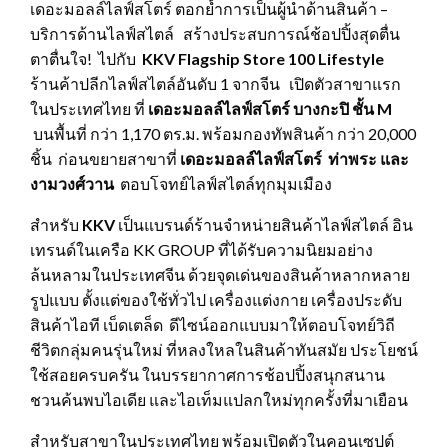
เดอะมอลล์ไลฟ์สโตร์ ตอกย้ำการเป็นผู้นำด้านสินค้า –
บริการด้านไลฟ์สไตล์ สร้างประสบการณ์ช้อปปิ้งสุดตื่น
ตาตื่นใจ! ไปกับ
KKV Flagship Store
100 Lifestyle
ร้านค้าปลีกไลฟ์สไตล์อันดับ 1 จากจีน เปิดตัวสาขาแรก
ในประเทศไทย ที่
เดอะมอลล์ไลฟ์สโตร์ บางกะปิ ชั้น
M
บนพื้นที่ กว่า 1,170 ตร.ม. พร้อมกองทัพสินค้า กว่า 20,000
ชิ้น ก่อนขยายสาขาที่
เดอะมอลล์ไลฟ์สโตร์ ท่าพระ และ
งามวงศ์วาน
ตอบโจทย์ไลฟ์สไตล์ทุกมุมเมือง
สำหรับ
KKV
เป็นแบรนด์ร้านจำหน่ายสินค้าไลฟ์สไตล์ อิน
เทรนด์ในเครือ KK GROUP ที่ได้รับความนิยมอย่าง
ล้นหลามในประเทศจีน ด้วยจุดเด่นของสินค้าหลากหลาย
รูปแบบ ตั้งแต่ของใช้ทั่วไป เครื่องแต่งกาย เครื่องประดับ
สินค้าไอที เบ็ดเตล็ด ดีไซน์ออกแบบมาให้ตอบโจทย์วิถี
ชีวิตกลุ่มคนรุ่นใหม่ ที่หลงใหลในสินค้าทันสมัย ประโยชน์
ใช้สอยครบครัน ในบรรยากาศการช้อปปิ้งสนุกสนาน
ชวนค้นพบไอเดีย และไอเท็มแปลกใหม่ทุกครั้งที่มาเยือน
สำหรับสาขาในประเทศไทย พร้อมเปิดตัวในคอนเซปต์