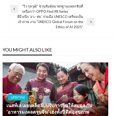
แนะแนว
“วิว กุลวุฒิ” ชวนสัมผัสมาตรฐานแฟลกชิปที่
Previous
เหนือกว่า OPPO Find X8 Series
เรื่อง
Post
ดีอี ผนึก ‘อว.- ศธ.’ ร่วมมือ UNESCO เตรียมเป็น
เจ้าภาพ งาน “UNESCO Global Forum on the
Next
Ethics of AI 2025”
Post
YOU MIGHT ALSO LIKE
LIFESTYLE
เนสท์เล่ เผยเคล็ดลับปรับการกินให้สมดุล กับ
‘อาหารมงคลตรุษจีน’ เฮงทั้งปี ดีต่อสุขภาพ