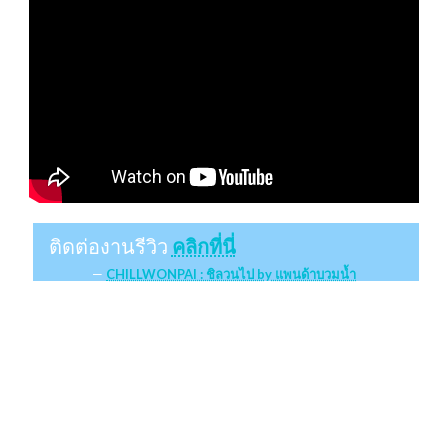
ติดต่องานรีวิว
คลิกที่นี่
CHILLWONPAI : ชิลวนไป by แพนด้าบวมน้ำ