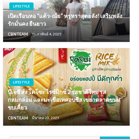
LIFESTYLE
เปิดเรือนหอ “แต้ว-ณัย” หรูหราสุดอลัง! เสริมพลัง
รักมั่นคง ยืนยาว
CBNTEAM
กุมภาพันธ์ 4, 2025
LIFESTYLE
บีเจซี ส่ง โดโซะ ไรซ์มิกซ์ 2 รสชาติใหม่ รส
กลมกล่อม และมะเขือเทศอบชีส เขย่าตลาดขนม
ขบเคี้ยว
CBNTEAM
มีนาคม 23, 2025