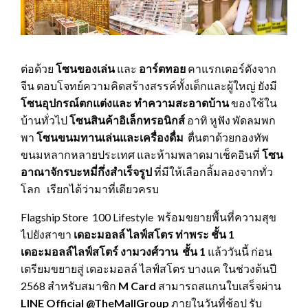
ต่อด้วย
โซนของเล่น
และ
อาร์ตทอย
คาแรกเตอร์ดังจาก
จีน ตอบโจทย์ความคิดสร้างสรรค์ทั้งเด็กและผู้ใหญ่ ยังมี
โซนอุปกรณ์ตกแต่งและ ทำความสะอาดบ้าน
ของใช้ใน
บ้านทั่วไป
โซนสินค้าอิเล็กทรอนิกส์
อาทิ หูฟัง พัดลมพก
พา
โซนขนมทานเล่นและเครื่องดื่ม
ตื่นตาด้วยกองทัพ
ขนมหลากหลายประเทศ และห้ามพลาดมาเช็คอินที่
โซน
อาณาจักรบะหมี่กึ่งสำเร็จรูป
ที่มีให้เลือกลิ้มลองจากทั่ว
โลก เรียกได้ว่ามาที่เดียวครบ
Flagship Store 100 Lifestyle พร้อมขยายพื้นที่ความสุข
ไปยังสาขา
เดอะมอลล์ ไลฟ์สโตร ท่าพระ ชั้น
1
เดอะมอลล์ไลฟ์สโตร์ งามวงศ์วาน ชั้น 1
แล้ววันนี้ ก่อน
เตรียมขยายสู่ เดอะมอลล์ ไลฟ์สโตร บางแค ในช่วงต้นปี
2568 สำหรับสมาชิก
M Card
สามารถสแกนใบเสร็จผ่าน
LINE Official @TheMallGroup
ภายในวันที่ช้อป รับ