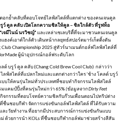
b) ตอกย้ำคลับที่ตอบโจทย์ไลฟ์สไตล์ที่แตกต่าง ของคนเจนคูล
รูว์ คูล คลับ เปิดโลกความชิลให้คูล – ชิลใกล้ตัว ที่รูฟท็อ
“เจมีไนน์ นรวิชญ์”
และเหล่าเซเลบริตี้ที่จะมาชวนคนเจนคูล
ฮงค์เอาต์ใกล้ตัว เดินหน้ากลยุทธ์สปอร์ตมาร์เก็ตติ้งดัน
Club Championship 2025 สู่ทัวร์นาเมนต์กอล์ฟไลฟ์สไตล์ที่
lorMade ผู้นำอุปกรณ์กอล์ฟระดับโลก
 บรูว์ คูล คลับ (Chang Cold Brew Cool Club) กล่าวว่า
ฟ์สไตล์ที่แปลกใหม่และแตกต่างกว่าใคร ‘ช้าง โคลด์ บรูว์
ปแบบให้คนรุ่นใหม่ทั่วประเทศที่ชอบทำกิจกรรมไลฟ์สไตล์
มแคมป์ปิ้งที่คนรุ่นใหม่กว่า 65%
(ข้อมูลจาก
Dirty Feet
นกิจกรรมที่ตอบโจทย์ความชิลกับก๊วนเพื่อนตอนไปทริปต่าง
ที่ชื่นชอบกีฬา จัดการแข่งขันกอล์ฟไลฟ์สไตล์ ที่ได้รับความ
ดารา และวัยทำงาน ที่อยากมีประสบการณ์การแข่งขันกันแบบ
 ด้วยการนำ KOLs ที่ชื่นชอบกีฬากอล์ฟมาช่วยสร้างสีสัน