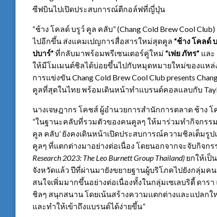
ซีฟบินไปเปิดประสบการณ์ตีกอล์ฟที่ญี่ปุ่น
“ช้าง โคลด์ บรูว์ คูล คลับ” (Chang Cold Brew Cool Clu
ไปอีกขึ้น ส่งแคมเปญการสื่อสารใหม่สุดคูล
“ช้าง โคลด์ บ
ปบาร์”
ที่กลับมาพร้อมพรีเซนเตอร์คู่ใหม่
“เฟย ภัทร”
และ
ให้มีโมเมนต์ชิลได้บ่อยขึ้นไปกับหมุดหมายใหม่ของแหล่งแ
การแข่งขัน Chang Cold Brew Cool Club presents Chang 
คูลที่สุดในไทย พร้อมเดินหน้าทำแบรนด์คอลแลบกับ Tay
นางเจษฎากร โคชส์ ผู้อำนวยการสำนักการตลาด ช้าง โคลด์
“ในฐานะคลับที่รวมตัวของคนคูลๆ ให้มาร่วมทำกิจกรรมไล
คูล คลับ’ ยังคงเดินหน้าเปิดประสบการณ์ความชิลเต็มรู
คูลๆ ที่แตกต่างมาอย่างต่อเนื่อง โดยนอกจากจะจับกิจกรร
Research 2023: The Leo Burnett Group Thailand)
ยกให้เป็
จังหวัดแล้ว ปีที่ผ่านมายังขยายฐานผู้บริโภคไปยังกลุ่มคน
สนใจเพิ่มมากขึ้นอย่างต่อเนื่องทั้งในกลุ่มเซเลบริตี้ 
ชิลๆ สนุกสนาน โดยเน้นสร้างความแตกต่างและแปลกใหม่
และทำให้เข้าถึงแบรนด์ได้ง่ายขึ้น”