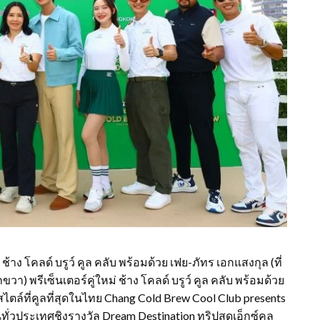
 โคลด์ บรูว์ คูล คลับ พร้อมด้วย เฟย-ภัทร เอกแสงกุล (ที่
ขวา) พรีเซ็นเตอร์คู่ใหม่ ช้าง โคลด์ บรูว์ คูล คลับ พร้อมด้วย
สไตล์ที่คูลที่สุดในไทย Chang Cold Brew Cool Club presents
่วประเทศชิงรางวัล Dream Destination ทริปสุดเอ็กซ์คลู