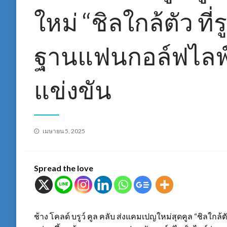
ใหม่ “ชิลใกล้ตัว ที
ฐานแฟนกอล์ฟไลฟ์
แข่งขัน
Posted
เมษายน 5, 2025
on
Spread the love
ช้าง โคลด์ บรูว์ คูล คลับ ส่งแคมเปญใหม่สุดคูล “ชิลใกล้