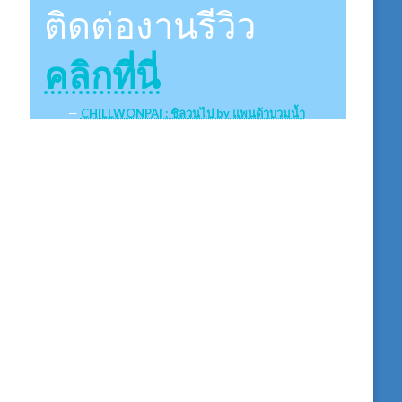
ติดต่องานรีวิว
คลิกที่นี่
CHILLWONPAI : ชิลวนไป by แพนด้าบวมน้ำ