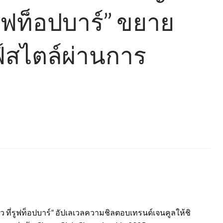
่รูฟท็อปบาร์” ขยาย
สไตล์ผ่านการ
ตัว ที่รูฟท็อปบาร์” อัปเลเวลความชิลตอบเทรนด์เจนคูลให้ชิ