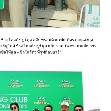
ง โคลด์ บรูว์ คูล คลับ พร้อมด้วย เฟย-ภัทร เอกแสงกุล
ตอร์คู่ใหม่ ช้าง โคลด์ บรูว์ คูล คลับ ร่วมเปิดตัวแคมเปญการ
ิลให้คูล – ชิลใกล้ตัว ที่รูฟท็อปบาร์”