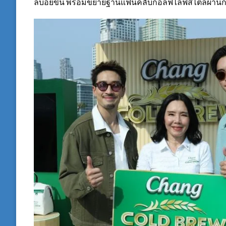
ลบ่อยขึ้น พร้อมขยายฐานแฟนคลับกอล์ฟไลฟ์สไตล์ผ่านก