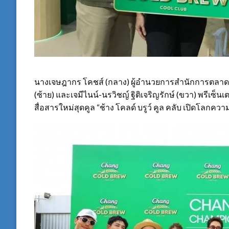
นางเจษฎากร โคชส์ (กลาง) ผู้อำนวยการสำนักการตลาด ช้า
(ซ้าย) และเจมีไนน์-นรวิชญ์ ฐิติเจริญรักษ์ (ขวา) พรีเซ็นเ
สื่อสารใหม่สุดคูล “ช้าง โคลด์ บรูว์ คูล คลับ เปิดโลกความช