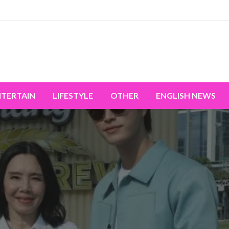
miss the world's movement.
NTERTAIN
LIFESTYLE
OTHER
ENGLISH NEWS