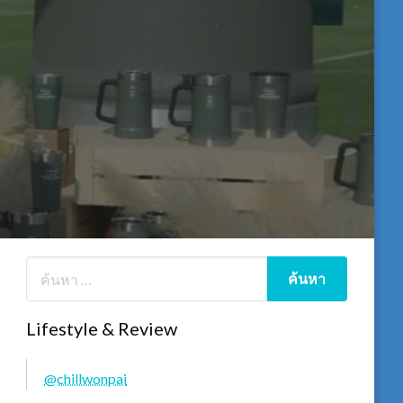
Lifestyle & Review
@chillwonpai