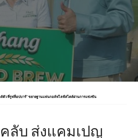
ิลใกล้ตัว ที่รูฟท็อปบาร์” ขยายฐานแฟนกอล์ฟไลฟ์สไตล์ผ่านการแข่งขัน
ูล คลับ ส่งแคมเปญ