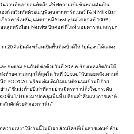
ันวานที่หลายคนคิดถึง เสิร์ฟความเข้มข้นหอมมันเป็น
แฮงก์ เสริมทัพด้วยเมนูพิเศษจากพาร์ตเนอร์ F&N Milk Bar
่เจียว คาร์เนชัน, นมตราหมี Slusshy นมโคสดแท้ 100%,
้อนสุดพรีเมียม, Nesvita บิสคอฟ ดีไลท์ หอมคาราเมลกรุบก
20 ศิลปินดัง พร้อมเปิดพื้นที่เดบิ้วต์ให้กับน้องๆ ได้แสดง
ะ อะตอม ชนกันต์ ต่อด้วยวันที่ 30 ธ.ค. ร้องเพลงฮิตกันให้
s ส่งท้ายความสนุกให้สุดใน วันที่ 31 ธ.ค. “นับถอยหลังเคานต์
ดยูนีค POLYCAT พร้อมเติมเต็มโมเมนต์ชนนมข้ามปี ด้วย
ย่าน” ซีนส่งท้ายปีเก่าที่สามย่านมิตรทาวน์ตั้งใจยกระดับ
,000 ชิ้น โปรยลงมาปกคลุมพื้นที่ เปลี่ยนค่ำคืนแห่งการเคาท์
สัมผัสด้วยตัวเองเท่านั้น”
กความเหงาให้งานนี้ไม่มีเฉา ส่วนใครที่เป็นสายแดนซ์ ห้าม