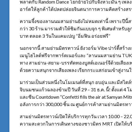
พลาดกับ Random Dance โยกย้ายไปกับจังหวะมัน ๆ เพลงฮิต ท
อาร์ตให้ลูกค้าได้ปลดปล่อยจินตนาการความคิดสร้างส
ความจึ้งของลานนมสามย่านยังไม่หมดเท่านี้ เพราะปีนี้
กว่า 30 ร้าน มารวมตัวให้ชิมกันแบบจุก ๆ พิเศษสำหรับลู
บาท ตลอด 3 วันในแคมเปญ “อิ่มฟิน อร่อยฟรี”
นอกจากนี้ สามย่านมิตรทาวน์ ยังวอร์ม Vibe ปาร์ตี้สร้าง
เมนูไฮไลต์ฟรีจากพาร์ตเนอร์และ “ลานนมสามย่าน TUK
ทาง สามย่าน-สยาม-บรรทัดทองบูสต์เอเนอร์จีด้วยเสียงเ
ด้วยความสนุกจากเสียงเพลง เรียกกระแสก่อนเข้าสู่งาน
มาร่วมเป็นส่วนหนึ่งในโมเมนต์ที่สนุก อบอุ่น และมีสไต
จิบนมชนแก้วฉลองข้ามปี วันที่ 29 – 31 ธ.ค. นี้! ตั้งแต่ 4 
และซีน Countdown “Confetti fills the air at Samyan Mitr
อลังการกว่า 300,000 ชิ้น ณ ศูนย์การค้าสามย่านมิตรทา
สามย่านมิตรทาวน์เปิดให้บริการทุกวัน เวลา 10.00 – 22.00 
ความสะดวกในการเดินทางของชาวมิตร MRT เปิดให้บริการ 