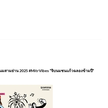
านนมสามย่าน 2025 #MitrVibes “จิบนมชนแก้วฉลองข้ามปี”