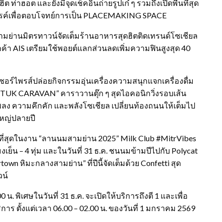
่าฮอต และยังมีจุดเช็คอินถ่ายรูปเก๋ ๆ รวมถึงเปิดพื้นที่สุด
รรค์เพื่อตอบโจทย์การเป็น PLACEMAKING SPACE
สามย่านมิตรทาวน์จัดเต็มร้านอาหารสุดฮิตติดเทรนด์โซเชียล
กค้า AIS เตรียมใช้พอยต์แลกส่วนลดเพิ่มความฟินสูงสุด 40
เซอร์ไพรส์ปล่อยกิจกรรมอุ่นเครื่องความสนุกแจกเครื่องดื่ม
TUK CARAVAN” คาราวานตุ๊ก ๆ สุดไอคอนิกวิ่งรอบเส้น
พลง ความคึกคัก และพลังโซเชียล เปลี่ยนท้องถนนให้เต็มไป
ใหญ่ปลายปี
ล์ที่สุดในงาน “ลานนมสามย่าน 2025” Milk Club #MitrVibes
โมงเย็น – 4 ทุ่ม และในวันที่ 31 ธ.ค. ชนนมข้ามปีไปกับ Polycat
town หิมะกลางสามย่าน” ที่ปีนี้จัดเต็มด้วย Confetti สุด
วน์
น. พิเศษในวันที่ 31 ธ.ค. จะเปิดให้บริการถึงตี 1 และเพื่อ
ตั้งแต่เวลา 06.00 – 02.00 น. ของวันที่ 1 มกราคม 2569