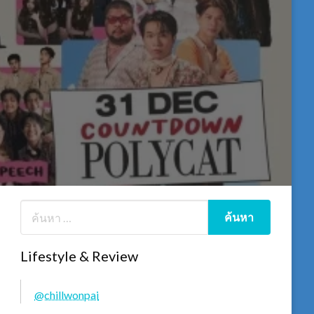
Lifestyle & Review
@chillwonpai