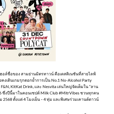
ลกอฮอล์ชื่อของ สามย่านมิตรทาวน์ คือเดสติเนชันที่สายไลฟ์
 ยังคงเดินเกมรุกตอกย้ำการเป็น No.1 No-Alcohol Party
F&N, KitKat Drink, และ Nesvita เล่นใหญ่จัดเต็มใน “ลาน
ที่ 6 ซึ่งปีนี้มาในคอนเซปต์ Milk Club #MitrVibes ชวนทุกคน
2568 ตั้งแต่ 4 โมงเย็น – 4 ทุ่ม และพิเศษร่วมเคานต์ดาวน์