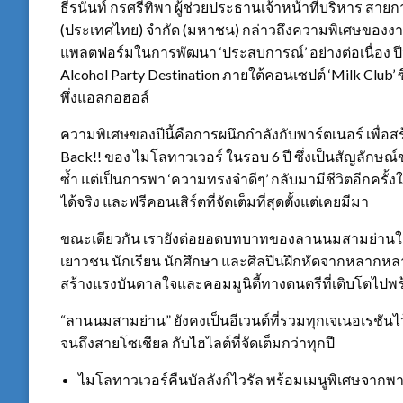
ธีรนันท์ กรศรีทิพา ผู้ช่วยประธานเจ้าหน้าที่บริหาร สายก
(ประเทศไทย) จำกัด (มหาชน) กล่าวถึงความพิเศษของงานว
แพลตฟอร์มในการพัฒนา ‘ประสบการณ์’ อย่างต่อเนื่อง ปี
Alcohol Party Destination ภายใต้คอนเซปต์ ‘Milk Club’ 
พึ่งแอลกอฮอล์
ความพิเศษของปีนี้คือการผนึกกำลังกับพาร์ตเนอร์ เพื่อส
Back!! ของ ไมโลทาวเวอร์ ในรอบ 6 ปี ซึ่งเป็นสัญลักษณ์
ซ้ำ แต่เป็นการพา ‘ความทรงจำดีๆ’ กลับมามีชีวิตอีกครั้
ได้จริง และฟรีคอนเสิร์ตที่จัดเต็มที่สุดตั้งแต่เคยมีมา
ขณะเดียวกัน เรายังต่อยอดบทบาทของลานนมสามย่านในฐาน
เยาวชน นักเรียน นักศึกษา และศิลปินฝึกหัดจากหลากหลาย
สร้างแรงบันดาลใจและคอมมูนิตี้ทางดนตรีที่เติบโตไปพร
“ลานนมสามย่าน” ยังคงเป็นอีเวนต์ที่รวมทุกเจเนอเรชันไว้
จนถึงสายโซเชียล กับไฮไลต์ที่จัดเต็มกว่าทุกปี
ไมโลทาวเวอร์คืนบัลลังก์ไวรัล พร้อมเมนูพิเศษจากพาร์