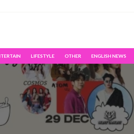
miss the world's movement.
NTERTAIN
LIFESTYLE
OTHER
ENGLISH NEWS