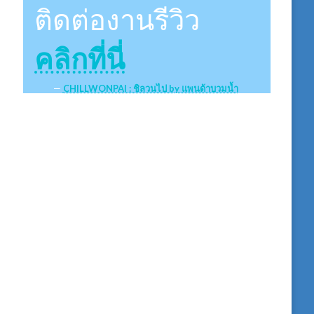
ติดต่องานรีวิว
คลิกที่นี่
CHILLWONPAI : ชิลวนไป by แพนด้าบวมน้ำ