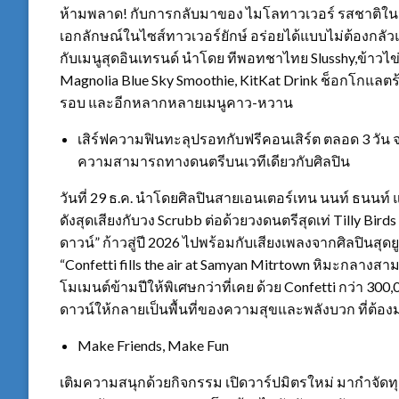
ห้ามพลาด! กับการกลับมาของ ไมโลทาวเวอร์ รสชาติในว
เอกลักษณ์ในไซส์ทาวเวอร์ยักษ์ อร่อยได้แบบไม่ต้องกลัว
กับเมนูสุดอินเทรนด์ นำโดย ทีพอทชาไทย Slusshy,ข้าวไข
Magnolia Blue Sky Smoothie, KitKat Drink ช็อกโกแลตร
รอบ และอีกหลากหลายเมนูคาว-หวาน
เสิร์ฟความฟินทะลุปรอทกับฟรีคอนเสิร์ต ตลอด 3 วัน จาก 
ความสามารถทางดนตรีบนเวทีเดียวกับศิลปิน
วันที่ 29 ธ.ค. นำโดยศิลปินสายเอนเตอร์เทน นนท์ ธนนท์ แล
ดังสุดเสียงกับวง Scrubb ต่อด้วยวงดนตรีสุดเท่ Tilly Bird
ดาวน์” ก้าวสู่ปี 2026 ไปพร้อมกับเสียงเพลงจากศิลปินสุ
“Confetti fills the air at Samyan Mitrtown หิมะกลางสาม
โมเมนต์ข้ามปีให้พิเศษกว่าที่เคย ด้วย Confetti กว่า 300
ดาวน์ให้กลายเป็นพื้นที่ของความสุขและพลังบวก ที่ต้องมา
Make Friends, Make Fun
เติมความสนุกด้วยกิจกรรม เปิดวาร์ปมิตรใหม่ มากำจัดทุ