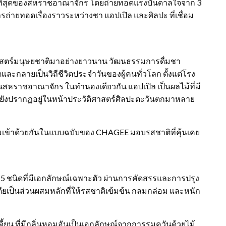
าที่สุดของสหราชอาณาจักร โดยถ่ายทอดแรงบันดาลใจจาก 3
ายทอดเรื่องราวระหว่างชา แอปเปิล และศิลปะ ที่เชื่อม
่
ติศาสตร์มนุษยชาติมาอย่างยาวนาน วัฒนธรรมการดื่มชา
และกลายเป็นวิถีชีวิตประจำวันของผู้คนทั่วโลก ตั้งแต่โรง
สหราชอาณาจักร ในทำนองเดียวกัน แอปเปิล เป็นผลไม้ที่มี
งยังปรากฏอยู่ในหน้าประวัติศาสตร์ศิลปะตะวันตกมาหลาย
มเข้าด้วยกันในแบบฉบับของ CHAGEE มอบรสชาติที่คุ้นเคย
า 5 ชนิดที่มีเอกลักษณ์เฉพาะตัว ผ่านการคัดสรรและการปรุง
ียเป็นส่วนผสมหลักที่ให้รสชาติเข้มข้น กลมกล่อม และหนัก
จี้ยน ที่มีกลิ่นหอมอันเป็นเอกลักษณ์จากการรมควันด้วยไม้