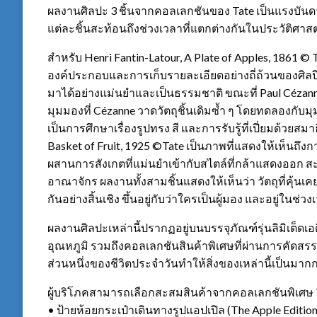
ผลงานศิลปะ 3 ชิ้นจากคอลเลกชันของ Tate เป็นแรงบัน
แต่ละชิ้นสะท้อนถึงช่วงเวลาที่แตกต่างกันในประวัติศาส
สำหรับ Henri Fantin-Latour, A Plate of Apples, 1861 ©
องค์ประกอบและการเก็บรายละเอียดอย่างถี่ถ้วนของศิ
มาได้อย่างแม่นยำและเป็นธรรมชาติ ขณะที่ Paul Cézanne, 
มุมมองที่ Cézanne วาดวัตถุชิ้นเดิมซ้ำ ๆ โดยทดลองกั
เป็นการศึกษาเรื่องรูปทรง สี และการรับรู้ที่เปี่ยมด้วยสม
Basket of Fruit, 1925 ©️Tate เป็นภาพที่แสดงให้เห็นถึง
ผสานการสังเกตที่แม่นยำเข้ากับสไตล์ที่กล้าแสดงออก 
อาณาจักร ผลงานทั้งสามชิ้นแสดงให้เห็นว่า วัตถุที่คุ้
กันอย่างสิ้นเชิง ขึ้นอยู่กับว่าใครเป็นผู้มอง และอยู่ในช่ว
ผลงานศิลปะเหล่านี้ปรากฏอยู่บนบรรจุภัณฑ์รุ่นลิมิเต็ดเ
อุณหภูมิ รวมถึงคอลเลกชันสินค้าพิเศษที่ผ่านการคัดสรร
ส่วนหนึ่งของชีวิตประจำวันทำให้สิ่งของเหล่านี้เป็นมากกว
ผู้บริโภคสามารถเลือกสะสมสินค้าจากคอลเลกชันพิเศษ Th
• ป้ายห้อยกระเป๋าเดินทางรูปแอปเปิล (The Apple Edition