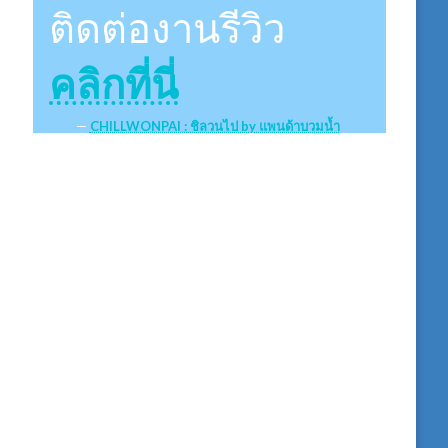
ติดต่องานรีวิว
คลิกที่นี่
CHILLWONPAI : ชิลวนไป by แพนด้าบวมน้ำ