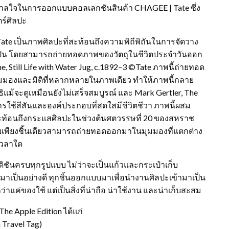
ดาลใจในการออกแบบคอลเลกชันสินค้า CHAGEE | Tate ซึ่ง
ตร์ศิลปะ
️ Tate เป็นภาพศิลปะที่สะท้อนถึงความพิถีพิถันในการจัดวาง
ลปิน โดยสามารถถ่ายทอดภาพของวัตถุในชีวิตประจำวันออก
Still Life with Water Jug, c.1892–3 ©️Tate ภาพนี้ถ่ายทอด
บมุมมองและมิติที่หลากหลายในภาพเดียว ทำให้ภาพนี้กลาย
าธิแม้จะดูเหมือนยังไม่เสร็จสมบูรณ์ และ Mark Gertler, The
การใช้สีสันและองค์ประกอบที่สดใสมีชีวิตชีวา ภาพนี้ผสม
สะท้อนถึงกระแสศิลปะในช่วงต้นศตวรรษที่ 20 ของสหราช
นเคยเพียงชิ้นเดียวสามารถถ่ายทอดออกมาในมุมมองที่แตกต่าง
งเวลาใด
อดิชันครบทุกรูปแบบ ไม่ว่าจะเป็นแก้วและกระเป๋าเก็บ
มาเป็นอย่างดี ทุกชิ้นออกแบบมาเพื่อนำงานศิลปะเข้ามาเป็น
่าแค่ของใช้ แต่เป็นสิ่งที่น่าถือ น่าใช้งาน และน่าเก็บสะสม
e Apple Edition ได้แก่
 Travel Tag)