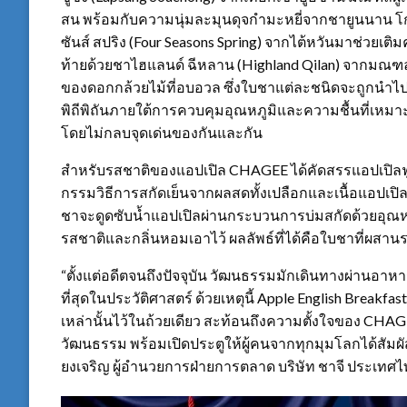
สน พร้อมกับความนุ่มละมุนดุจกำมะหยี่จากชายูนนาน โกล
ซันส์ สปริง (Four Seasons Spring) จากไต้หวันมาช่วย
ท้ายด้วยชาไฮแลนด์ ฉีหลาน (Highland Qilan) จากมณฑลฝูเ
ของดอกกล้วยไม้ที่อบอวล ซึ่งใบชาแต่ละชนิดจะถูกนำ
พิถีพิถันภายใต้การควบคุมอุณหภูมิและความชื้นที่เหม
โดยไม่กลบจุดเด่นของกันและกัน
สำหรับรสชาติของแอปเปิล CHAGEE ได้คัดสรรแอปเปิลฟ
กรรมวิธีการสกัดเย็นจากผลสดทั้งเปลือกและเนื้อแอปเปิล 
ชาจะดูดซับน้ำแอปเปิลผ่านกระบวนการบ่มสกัดด้วยอุณหภ
รสชาติและกลิ่นหอมเอาไว้ ผลลัพธ์ที่ได้คือใบชาที่ผสาน
“ตั้งแต่อดีตจนถึงปัจจุบัน วัฒนธรรมมักเดินทางผ่านอาหารแ
ที่สุดในประวัติศาสตร์ ด้วยเหตุนี้ Apple English Breakfa
เหล่านั้นไว้ในถ้วยเดียว สะท้อนถึงความตั้งใจของ C
วัฒนธรรม พร้อมเปิดประตูให้ผู้คนจากทุกมุมโลกได้สัมผัส
ยงเจริญ ผู้อำนวยการฝ่ายการตลาด บริษัท ชาจี ประเทศไ