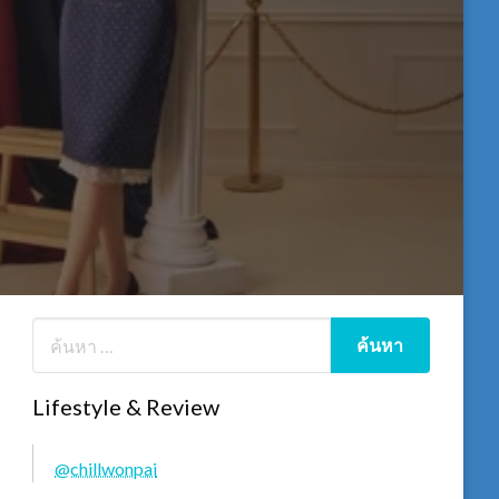
Lifestyle & Review
@chillwonpai