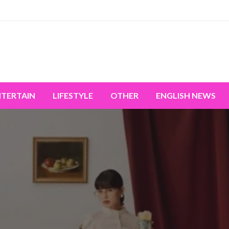
miss the world's movement.
NTERTAIN
LIFESTYLE
OTHER
ENGLISH NEWS