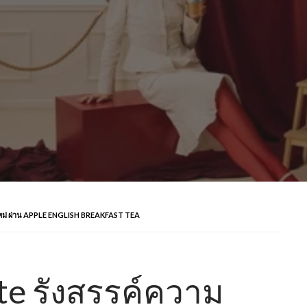
หม่ ผ่าน APPLE ENGLISH BREAKFAST TEA
te รังสรรค์ความ