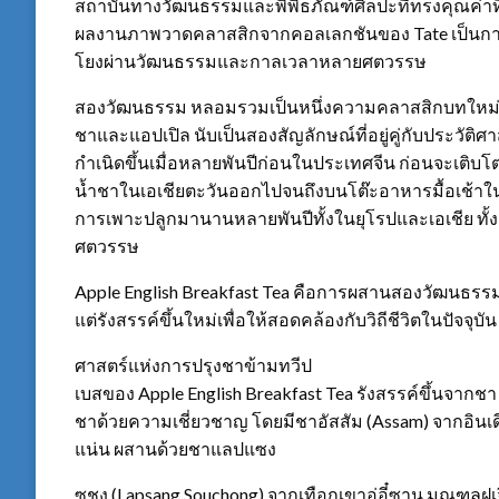
สถาบันทางวัฒนธรรมและพิพิธภัณฑ์ศิลปะที่ทรงคุณค่
ผลงานภาพวาดคลาสสิกจากคอลเลกชันของ Tate เป็นการถ่
โยงผ่านวัฒนธรรมและกาลเวลาหลายศตวรรษ
สองวัฒนธรรม หลอมรวมเป็นหนึ่งความคลาสสิกบทใหม
ชาและแอปเปิล นับเป็นสองสัญลักษณ์ที่อยู่คู่กับประวั
กำเนิดขึ้นเมื่อหลายพันปีก่อนในประเทศจีน ก่อนจะเติบโต
น้ำชาในเอเชียตะวันออกไปจนถึงบนโต๊ะอาหารมื้อเช้าใน
การเพาะปลูกมานานหลายพันปีทั้งในยุโรปและเอเชีย ทั้
ศตวรรษ
Apple English Breakfast Tea คือการผสานสองวัฒนธรร
แต่รังสรรค์ขึ้นใหม่เพื่อให้สอดคล้องกับวิถีชีวิตในปัจจุบัน
ศาสตร์แห่งการปรุงชาข้ามทวีป
เบสของ Apple English Breakfast Tea รังสรรค์ขึ้นจากช
ชาด้วยความเชี่ยวชาญ โดยมีชาอัสสัม (Assam) จากอินเด
แน่น ผสานด้วยชาแลปแซง
ซูชง (Lapsang Souchong) จากเทือกเขาอู่อี๋ซาน มณฑลฝูเ