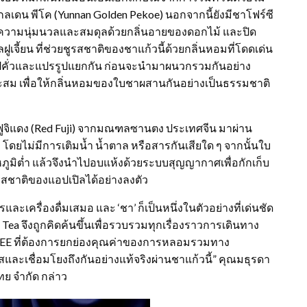
เดน พีโค (Yunnan Golden Pekoe) นอกจากนี้ยังมีชาโฟร์ซี
เติมความนุ่มนวลและสมดุลด้วยกลิ่นอายของดอกไม้ และปิด
จี้ยน ที่ช่วยชูรสชาติของชาแก้วนี้ด้วยกลิ่นหอมที่โดดเด่น
ไปคั่วและแปรรูปแยกกัน ก่อนจะนำมาผนวกรวมกันอย่าง
าะสม เพื่อให้กลิ่นหอมของใบชาผสานกันอย่างเป็นธรรมชาติ
ูจิแดง (Red Fuji) จากมณฑลซานตง ประเทศจีน มาผ่าน
โดยไม่มีการเติมน้ำ น้ำตาล หรือสารกันเสียใด ๆ จากนั้นใบ
ูมิต่ำ แล้วจึงนำไปอบแห้งด้วยระบบสุญญากาศเพื่อกักเก็บ
รสชาติของแอปเปิลได้อย่างลงตัว
ละเครื่องดื่มเสมอ และ ‘ชา’ ก็เป็นหนึ่งในตัวอย่างที่เด่นชัด
st Tea จึงถูกคิดค้นขึ้นเพื่อรวบรวมทุกเรื่องราวการเดินทาง
HAGEE ที่ต้องการยกย่องคุณค่าของการหลอมรวมทาง
และเชื่อมโยงถึงกันอย่างแท้จริงผ่านชาแก้วนี้” คุณมธุรดา
ทย จำกัด กล่าว