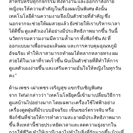
สำหรับหรับทุกกิจกรรม ทั้งทำงาน และออกกำลังกาย
หญิงจะให้ความสำคัญในเรื่องผมเป็นพิเศษ ดังนั้น
เทคโนโลยีด้านความงามจึงเป็นตัวช่วยที่สำคัญ ซึ่ง
นอกจากจะช่วยให้ผมสวยแล้ว ยังช่วยให้เราบริหารเวลา
ได้ดีขึ้น ดูแลตัวเองได้อย่างมีประสิทธิภาพมากขึ้น วันนี้
นวัตกรรมความงามมีความล้ำมาก ทั้งฟังก์ชัน AI ที่
ออกแบบมาเพื่อถนอมเส้นผม และการควบคุมอุณหภูมิ
อัจฉริยะ ทำให้เราสามารถทำผมได้หลากหลายทรง ผม
สวยได้ในเวลาที่รวดเร็วขึ้น นับเป็นตัวช่วยที่ดีทำให้การ
ดูแลตัวเองง่ายขึ้น และเสริมความมั่นใจให้หญิงในทุกวัน
คะ”
ด้าน เพชร-เผ่าเพชร เจริญสุข แขกรับเชิญพิเศษ
จาก Tefal กล่าวว่า “เทคโนโลยียุคนี้เข้ามาเปลี่ยนวิธีการ
ดูแลบ้านไปอย่างมาก โดยเฉพาะเครื่องใช้ไฟฟ้าอย่าง
เครื่องดูดฝุ่นที่มีระบบอัจฉริยะ เซ็นเซอร์ตรวจจับ หรือ
ฟังก์ชันที่ช่วยให้การทำความสะอาดมีประสิทธิภาพมาก
ขึ้น สิ่งเหล่านี้ช่วยประหยัดเวลาและลดความยุ่งยากใน
การใช้ชีวิต ทำให้เรามีเวลาไปทำในสิ่งที่รักมากขึ้น บ้านที่