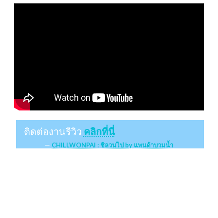
ติดต่องานรีวิว
คลิกที่นี่
CHILLWONPAI : ชิลวนไป by แพนด้าบวมน้ำ