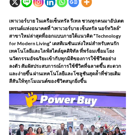
เพาเวอร์บาย ในเครือเซ็นทรัล รีเทล ชวนทุกคนมาอัปเดต
เทรนด์แห่งอนาคตที่ “เพาเวอร์บาย เซ็นทรัล นอร์ทวิลล์”
สาขาใหม่ล่าสุดที่ออกแบบภายใต้แนวคิด “Technology
for Modern Living” เดสติเนชันแห่งใหม่สำหรับคนรัก
เทคโนโลยีและไลฟ์สไตล์ยุคดิจิทัล ที่พร้อมเชื่อมโยง
นวัตกรรมอัจฉริยะเข้ากับทุกมิติของการใช้ชีวิตอย่าง
ลงตัว สัมผัสประสบการณ์การใช้ชีวิตที่ฉลาดขึ้น สะดวก
และง่ายขึ้น ผ่านเทคโนโลยีและโซลูชันสุดล้ำที่ช่วยเติม
สีสันให้ทุกโมเมนต์ของชีวิตสนุกยิ่งขึ้น