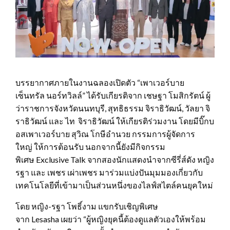
บรรยากาศภายในงานฉลองเปิดตัว “เพาเวอร์บาย
เซ็นทรัล นอร์ทวิลล์” ได้รับเกียรติจาก เชษฐา โมสิกรัตน์ ผู้
ว่าราชการจังหวัดนนทบุรี, สุทธิธรรม จิราธิวัฒน์, วัลยา จิ
ราธิวัฒน์ และ ไท จิราธิวัฒน์ ให้เกียรติร่วมงาน โดยมีบิ๊กบ
อสเพาเวอร์บาย สุวิณ โกษีอํานวย กรรมการผู้จัดการ
ใหญ่ ให้การต้อนรับ นอกจากนี้ยังมีกิจกรรม
พิเศษ Exclusive Talk จากสองนักแสดงนำจากซีรี่ส์ดัง หญิง
รฐา และ เพชร เผ่าเพชร มาร่วมแบ่งปันมุมมองเกี่ยวกับ
เทคโนโลยีที่เข้ามาเป็นส่วนหนึ่งของไลฟ์สไตล์คนยุคใหม่
โดย หญิง-รฐา โพธิ์งาม แขกรับเชิญพิเศษ
จาก Lesasha เผยว่า “ผู้หญิงยุคนี้ต้องดูแลตัวเองให้พร้อม