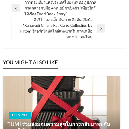
แนะแนว
การท่องเที่ยวแห่งประเทศไทย (ททท.) ภูมิภาค
ภาคกลาง จับมือ 4 พันธมิตรเปิดตัว “เที่ยวใกล้…
เรื่อง
Previous
ได้เรื่อง Food Book Story”
Post
คิวริโอ คอลเล็กชัน บาย ฮิลตัน เปิดตัว
“Kahavadi Chiang Rai, Curio Collection by
Next
Hilton” รีสอร์ตไลฟ์สไตล์แห่งแรกในภาคเหนือ
Post
ของประเทศไทย
YOU MIGHT ALSO LIKE
LIFESTYLE
TUMI ร่วมส่งมอบความสุขในการกลับมาพบกัน