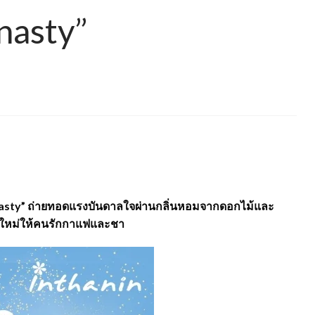
nasty”
 Dynasty” ถ่ายทอดแรงบันดาลใจผ่านกลิ่นหอมจากดอกไม้และ
ณ์ใหม่ให้คนรักกาแฟและชา