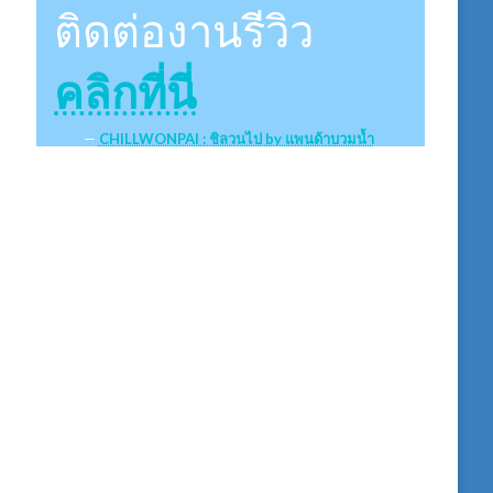
ติดต่องานรีวิว
คลิกที่นี่
CHILLWONPAI : ชิลวนไป by แพนด้าบวมน้ำ