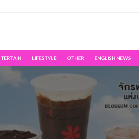
miss the world's movement.
NTERTAIN
LIFESTYLE
OTHER
ENGLISH NEWS