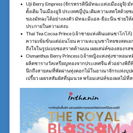
Uji Berry Empress (จักรพรรดินีมัทฉะแห่งเมืองอูจิ) ม
ดั้งเดิม ในเมืองอูจิ ประเทศญี่ปุ่น เติมความสดใสด้วย
ของมัทฉะได้อย่างลงตัว มัทฉะมีแอล-ธีอะนีน ช่วยให้ผ
ประกายในความสงบ
Thai Tea Cocoa Prince (เจ้าชายแห่งดินแดนชาโกโก้) 
ความเข้มข้นแต่อ่อนโยน ความละมุนชาไทยชงสดเอกล
ถึงใจในรูปแบบซอสราดด้านบน เผยเสน่ห์ของสองรสชา
Osmanthus Berry Princess (เจ้าหญิงแห่งทุ่งชาหอมหมื่น
ผลิตชารางวัลเหรียญทองจากประเทศจีน คั่วอย่างพิถี
นึกถึงสายลมที่พัดผ่านทุ่งดอกไม้ในอาณาจักรแห่งบุป
เปรี้ยว เผยรสสัมผัสที่นุ่มนวล พร้อมเสน่ห์ของผลไม้