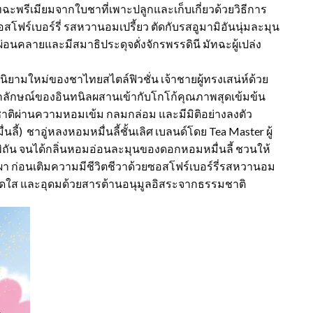
ัทฉะพรีเมียมจากใบชาที่เพาะปลูกและเก็บเกี่ยวด้วยวิธีการ
ซอสโฟร์เบอร์รี่ รสหวานอมเปรี้ยว ตัดกับรสอูมามิอันนุ่มละมุน
่อนคลายและมีสมาธิประดุจดั่งจักรพรรดินี มัทฉะผู้เปล่ง
นิยามใหม่ของชาไทยสไตล์ฟิวชั่น เจ้าชายผู้ทรงเสน่ห์ด้วย
ักษณ์ของอินทนิลผสานเข้ากับโกโก้คุณภาพสุดเข้มข้น
ติผ่านความหอมเข้ม กลมกล่อม และมีมิติอย่างลงตัว
ลี้) ชาอู่หลงหอมหมื่นลี้ชั้นเลิศ เบลนด์โดย Tea Master ผู้
พิถัน จนได้กลิ่นหอมอ่อนละมุนของดอกหอมหมื่นลี้ ชวนให้
ผา ก่อนเติมความมีชีวิตชีวาด้วยซอสโฟร์เบอร์รี่รสหวานอม
ที่สดใส และอุดมด้วยสารต้านอนุมูลอิสระจากธรรมชาติ