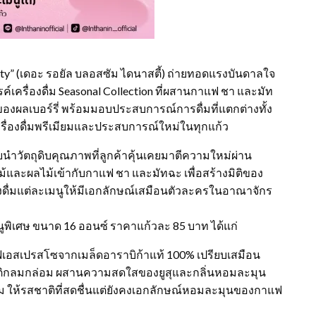
nasty” (เดอะ รอยัล บลอสซัม ไดนาสตี้) ถ่ายทอดแรงบันดาลใจ
ครื่องดื่ม Seasonal Collection ที่ผสานกาแฟ ชา และมัท
ผลเบอร์รี่ พร้อมมอบประสบการณ์การดื่มที่แตกต่างทั้ง
เครื่องดื่มพรีเมียมและประสบการณ์ใหม่ในทุกแก้ว
ดยนำวัตถุดิบคุณภาพที่ลูกค้าคุ้นเคยมาตีความใหม่ผ่าน
ไม้และผลไม้เข้ากับกาแฟ ชา และมัทฉะ เพื่อสร้างมิติของ
่องดื่มแต่ละเมนูให้มีเอกลักษณ์เสมือนตัวละครในอาณาจักร
นูพิเศษ ขนาด 16 ออนซ์ ราคาแก้วละ 85 บาท ได้แก่
แฟเอสเปรสโซจากเมล็ดอาราบิก้าแท้ 100% เปรียบเสมือน
ชาติกลมกล่อม ผสานความสดใสของยูสุและกลิ่นหอมละมุน
ุ่ม ให้รสชาติที่สดชื่นแต่ยังคงเอกลักษณ์หอมละมุนของกาแฟ