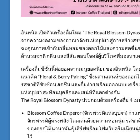
อินทนิล เปิดตัวเครื่องดื่มใหม่ “The Royal Blossom Dy
จากความงดงามของอาณาจักรแห่งบุปผา สู่การสร้างสรรค์เ
ฉะคุณภาพเข้ากับกลิ่นหอมของดอกไม้และความสดชื่นของ
ด้านรสชาติ กลิ่น และสีสัน ตอบโจทย์ผู้บริโภคที่มองหา
เครื่องดื่มซีซั่นนี้ต่อยอดจากเมนูยอดนิยมของอินทนิล โ
แนวคิด “Floral & Berry Pairing” ซึ่งผสานเสน่ห์ของดอก
รสชาติที่ซับซ้อน สดชื่น และดื่มง่าย พร้อมออกแบบเครื
แห่งบุปผา สะท้อนบุคลิกและเสน่ห์ที่แตกต่างกัน
The Royal Blossom Dynasty ประกอบด้วยเครื่องดื่ม 4 เม
Blossom Coffee Emperor (จักรพรรดิแห่งบุปผา) กา
จักรพรรดิผู้ทรงพลัง โดดเด่นด้วยความหอมนุ่ม รส
ของดอกไม้นานาพันธุ์ เสิร์ฟพร้อมโฟมวิปครีมเนียนน
ไว้