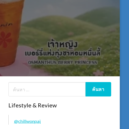
Lifestyle & Review
@chillwonpai