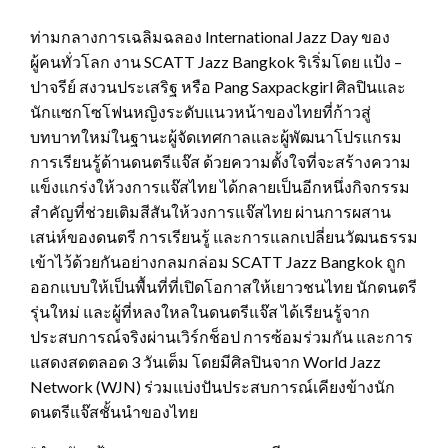
ท่ามกลางการเฉลิมฉลอง International Jazz Day ของ
ผู้คนทั่วโลก งาน SCATT Jazz Bangkok ริเริ่มโดย แป้ง –
ปาจรีย์ สงวนประเสริฐ หรือ Pang Saxpackgirl ศิลปินและ
นักแซกโซโฟนหญิงระดับแนวหน้าของไทยที่ก้าวสู่
บทบาทใหม่ในฐานะผู้จัดเทศกาลและผู้พัฒนาโปรแกรม
การเรียนรู้ด้านดนตรีแจ๊ส ด้วยความตั้งใจที่จะสร้างความ
แข็งแกร่งให้วงการแจ๊สไทย ได้กลายเป็นอีกหนึ่งกิจกรรม
สำคัญที่ช่วยเติมสีสันให้วงการแจ๊สไทย ผ่านการผสาน
เสน่ห์ของดนตรี การเรียนรู้ และการแลกเปลี่ยนวัฒนธรรม
เข้าไว้ด้วยกันอย่างกลมกล่อม SCATT Jazz Bangkok ถูก
ออกแบบให้เป็นพื้นที่ที่เปิดโอกาสให้เยาวชนไทย นักดนตรี
รุ่นใหม่ และผู้ที่หลงใหลในดนตรีแจ๊ส ได้เรียนรู้จาก
ประสบการณ์จริงผ่านเวิร์กช็อป การซ้อมร่วมกัน และการ
แสดงสดตลอด 3 วันเต็ม โดยมีศิลปินจาก World Jazz
Network (WJN) ร่วมแบ่งปันประสบการณ์เคียงข้างนัก
ดนตรีแจ๊สชั้นนำของไทย