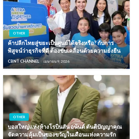
OTHER
ค้าปลีกไทยสู่ขยะเป็นศูนย์ได้จริงหรือ? กับการ
พิสูจน์ว่าธุรกิจที่ดี ต้องขับเคลื่อนด้วยความยั่งยืน
CBNT CHANNEL
เมษายน 9, 2026
OTHER
บอสใหญ่แห่งห้างโรบินสัน อนันต์ ตันติปัญญาคุณ
จัดความคุ้มเป็นของขวัญในเดือนแห่งความรัก