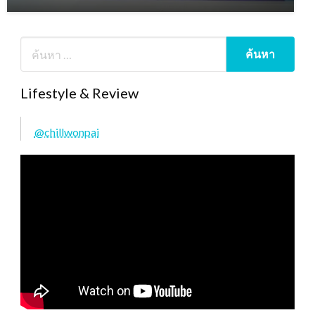
Lifestyle & Review
@chillwonpai