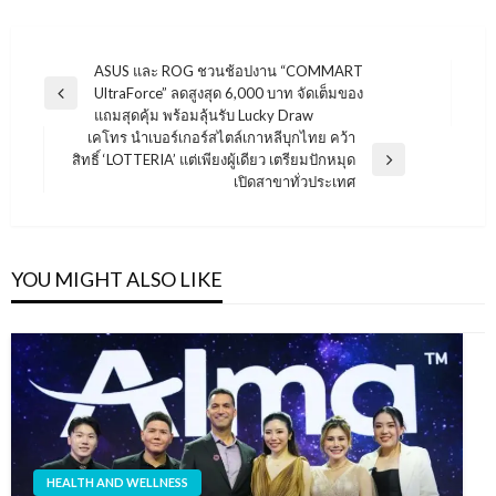
แนะแนว
ASUS และ ROG ชวนช้อปงาน “COMMART
UltraForce” ลดสูงสุด 6,000 บาท จัดเต็มของ
เรื่อง
Previous
แถมสุดคุ้ม พร้อมลุ้นรับ Lucky Draw
Post
เคโทร นำเบอร์เกอร์สไตล์เกาหลีบุกไทย คว้า
สิทธิ์ ‘LOTTERIA’ แต่เพียงผู้เดียว เตรียมปักหมุด
Next
เปิดสาขาทั่วประเทศ
Post
YOU MIGHT ALSO LIKE
HEALTH AND WELLNESS