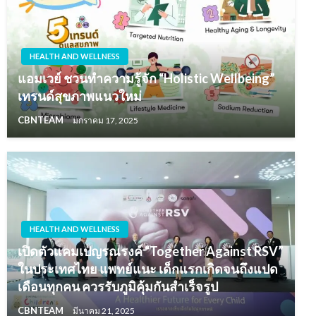
HEALTH AND WELLNESS
แอมเวย์ ชวนทำความรู้จัก “Holistic Wellbeing”
เทรนด์สุขภาพแนวใหม่
CBNTEAM
มกราคม 17, 2025
HEALTH AND WELLNESS
เปิดตัวแคมเปญรณรงค์ “Together Against RSV”
ในประเทศไทย แพทย์แนะ เด็กแรกเกิดจนถึงแปด
เดือนทุกคน ควรรับภูมิคุ้มกันสำเร็จรูป
CBNTEAM
มีนาคม 21, 2025