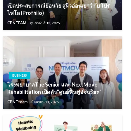
เปิดประสบการณ์ย้อนวัย สู่ผิวอ่อนเยาว์ กับ โปร
ไฟโล (Profhilo)
CBNTEAM
กุมภาพันธ์ 13, 2025
BUSINESS
โรงพยาบาลThe Senior และ NextMove
Rehabilitation เปิดตัว”ศูนย์ฟื้นฟูอัจฉริยะ”
CBNTteam
มิถุนายน 11, 2026