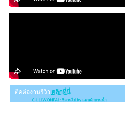
ติดต่องานรีวิว
คลิกที่นี่
CHILLWONPAI : ชิลวนไป by แพนด้าบวมน้ำ