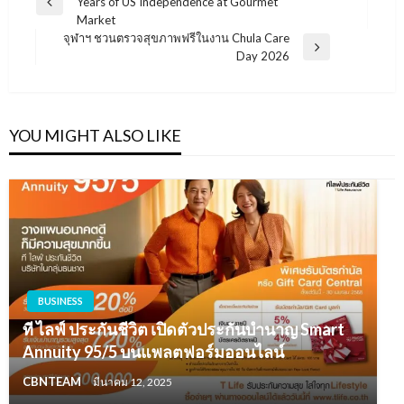
Years of US Independence at Gourmet
เรื่อง
Previous
Market
Post
จุฬาฯ ชวนตรวจสุขภาพฟรีในงาน Chula Care
Next
Day 2026
Post
YOU MIGHT ALSO LIKE
BUSINESS
ที ไลฟ์ ประกันชีวิต เปิดตัวประกันบำนาญ Smart
Annuity 95/5 บนแพลตฟอร์มออนไลน์
CBNTEAM
มีนาคม 12, 2025