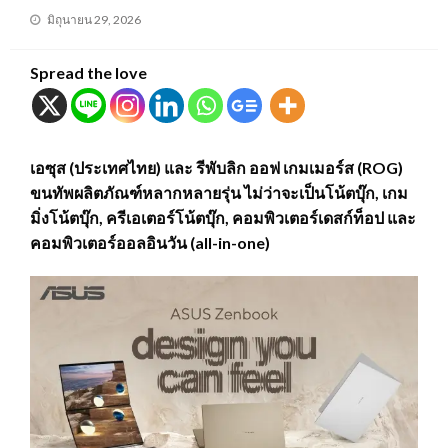
Posted
มิถุนายน 29, 2026
on
Spread the love
เอซุส (ประเทศไทย) และ รีพับลิก ออฟ เกมเมอร์ส (ROG)
ขนทัพผลิตภัณฑ์หลากหลายรุ่น ไม่ว่าจะเป็นโน้ตบุ๊ก, เกม
มิ่งโน้ตบุ๊ก, ครีเอเตอร์โน้ตบุ๊ก, คอมพิวเตอร์เดสก์ท็อป และ
คอมพิวเตอร์ออลอินวัน (all-in-one)