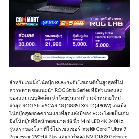
สำหรับเกมมิ่งโน้ตบุ๊ก ROG ระดับไฮเอนด์ขั้นสูงสุดที่ไม่
ควรพลาด ขอแนะนำ ROG Strix Series ที่มีส่วนลดและ
ของแถมแบบจัดเต็ม นำโดยรุ่นแรกที่วางจำหน่ายใหม่
ล่าสุด ROG Strix SCAR 18 (G835LXG-TQ490W) เกมมิ่ง
โน้ตบุ๊กสุดยอดความแรงที่สุดแห่งปีของ ROG โดยเป็นเกม
มิ่งโน้ตบุ๊กที่มีหน้าจอขนาด 18 นิ้ว Mini LED 4K 240Hz
รุ่นแรกของโลก ที่ใช้โปรเซสเซอร์ Intel® Core™ Ultra 9
Processor 290HX Plus และการ์ดจอ NVIDIA® GeForce