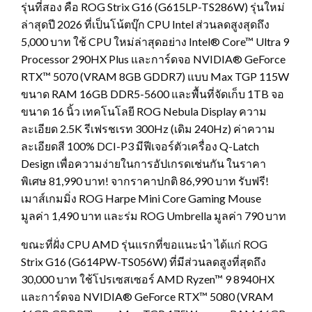
รุ่นที่สอง คือ ROG Strix G16 (G615LP-TS286W) รุ่นใหม่
ล่าสุดปี 2026 ที่เป็นโน้ตบุ๊ก CPU Intel ส่วนลดสูงสุดถึง
5,000 บาท ใช้ CPU ใหม่ล่าสุดอย่าง Intel® Core™ Ultra 9
Processor 290HX Plus และการ์ดจอ NVIDIA® GeForce
RTX™ 5070 (VRAM 8GB GDDR7) แบบ Max TGP 115W
ขนาด RAM 16GB DDR5-5600 และพื้นที่จัดเก็บ 1TB จอ
ขนาด 16 นิ้ว เทคโนโลยี ROG Nebula Display ความ
ละเอียด 2.5K รีเฟรชเรท 300Hz (เดิม 240Hz) ค่าความ
ละเอียดสี 100% DCI-P3 มีฟีเจอร์ตัวเครื่อง Q-Latch
Design เพื่อความง่ายในการอัปเกรดเช่นกัน ในราคา
พิเศษ 81,990 บาท! จากราคาปกติ 86,990 บาท รับฟรี!
เมาส์เกมมิ่ง ROG Harpe Mini Core Gaming Mouse
มูลค่า 1,490 บาท และร่ม ROG Umbrella มูลค่า 790 บาท
ขณะที่ฝั่ง CPU AMD รุ่นแรกที่ขอแนะนำ ได้แก่ ROG
Strix G16 (G614PW-TS056W) ที่มีส่วนลดสูงที่สุดถึง
30,000 บาท ใช้โปรเซสเซอร์ AMD Ryzen™ 9 8940HX
และการ์ดจอ NVIDIA® GeForce RTX™ 5080 (VRAM