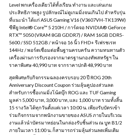
Level พกเครื่องเดียวได้ทั้งเรียน ทำงาน และเล่นเกม
ประสิทธิภาพสูง รูปลักษณ์ไม่ดูเกมมิ่งจนเกินไป สำหรับรุ่น
ที่แนะนำ ได้แก่ ASUS Gaming V16 (V3607VH-TK139W)
ซีพียู Intel® Core™ 5 210H / การ์ดจอ NVIDIA® GeForce
RTX™ 5050 (VRAM 8GB GDDR7) / RAM 16GB DDR5-
5600 / SSD 512GB / หน้าจอ 16 นิ้ว FHD+ รีเฟรชเรท
144Hz / พอร์ตเชื่อมต่อพื้นฐานครบครัน ความทนทานตัว
เครื่องผ่านการรับรองจากมาตรฐานกองทัพสหรัฐฯ ใน
ราคาพิเศษ 40,990 บาท จากราคาปกติ 48,990 บาท
สุดพิเศษกับกิจกรรมฉลองครบรอบ 20 ปี ROG 20th
Anniversary Discount Coupon ร่วมลุ้นคูปองส่วนลด
สำหรับการซื้อเกมมิ่งโน้ตบุ๊ก ROG และ TUF Gaming
มูลค่า 5,000 บาท, 3,000 บาท, และ 1,000 บาท รวมทั้งสิ้น
15 รางวัล ได้ทุกวันตั้งแต่เวลา 10:00 น. เพียงรับบัตรเข้า
ร่วมกิจกรรมจากพนักงานขายของ ASUS ภายในบริเวณ
งานแล้วนำบัตรมาหย่อนในกล่องรับชิ้นส่วน ณ บูท B1/2
ภายในเวลา 11:00 น. ก็สามารถร่วมลุ้นส่วนลดเพิ่มเติม