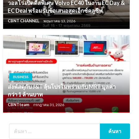
วอลโว่ เปิดดีลพิเศษ Volvo EC40 ในงาน EC Day &
EC Deal พร้อมรับข้อเสนอสุดเอ็กซ์คลูซีฟ
CBNT CHANNEL
พฤษภาคม 13, 2026
BUSINESS
ส่งพัสดุกับ J&T ลุ้นโปรโมทร่วมกับ MRT มูลค่า
กว่า 1 ล้านบาท
CBNTteam
กรกฎาคม 31, 2026