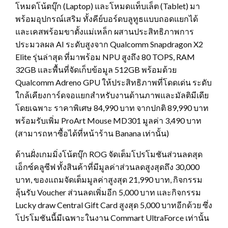
โหมดโน้ตบุ๊ก (Laptop) และโหมดแท็บเล็ต (Tablet) มา
พร้อมอุปกรณ์เสริม ทั้งคีย์บอร์ดบลูทูธแบบถอดแยกได้
และเคสพร้อมขาตั้งแม่เหล็ก ผสานประสิทธิภาพการ
ประมวลผล AI ระดับสูงจาก Qualcomm Snapdragon X2
Elite รุ่นล่าสุด ที่มาพร้อม NPU สูงถึง 80 TOPS, RAM
32GB และพื้นที่จัดเก็บข้อมูล 512GB พร้อมด้วย
Qualcomm Adreno GPU ให้ประสิทธิภาพที่โดดเด่น ระดับ
ใกล้เคียงการ์ดจอแยกสำหรับงานด้านภาพและมัลติมีเดีย
โดยเฉพาะ ราคาพิเศษ 84,990 บาท จากปกติ 89,990 บาท
พร้อมรับเพิ่ม ProArt Mouse MD301 มูลค่า 3,490 บาท
(สามารถหาซื้อได้ที่หน้าร้าน Banana เท่านั้น)
ด้านฝั่งเกมมิ่งโน้ตบุ๊ก ROG จัดเต็มโปรโมชันส่วนลดสุด
เอ็กซ์คลูซีฟ ทั้งสินค้าที่มีมูลค่าส่วนลดสูงสุดถึง 30,000
บาท, ของแถมจัดเต็มมูลค่าสูงสุด 21,990 บาท, กิจกรรม
ลุ้นรับ Voucher ส่วนลดเพิ่มอีก 5,000 บาท และกิจกรรม
Lucky draw Central Gift Card สูงสุด 5,000 บาทอีกด้วย ซึ่ง
โปรโมชันนี้มีเฉพาะในงาน Commart UltraForce เท่านั้น