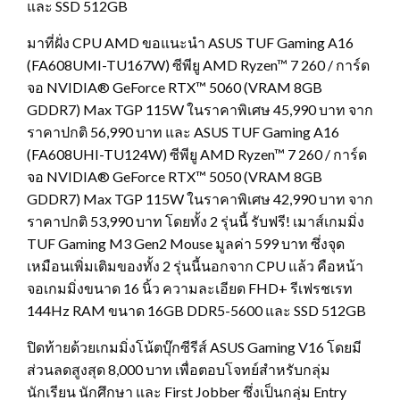
และ SSD 512GB
มาที่ฝั่ง CPU AMD ขอแนะนำ ASUS TUF Gaming A16
(FA608UMI-TU167W) ซีพียู AMD Ryzen™ 7 260 / การ์ด
จอ NVIDIA® GeForce RTX™ 5060 (VRAM 8GB
GDDR7) Max TGP 115W ในราคาพิเศษ 45,990 บาท จาก
ราคาปกติ 56,990 บาท และ ASUS TUF Gaming A16
(FA608UHI-TU124W) ซีพียู AMD Ryzen™ 7 260 / การ์ด
จอ NVIDIA® GeForce RTX™ 5050 (VRAM 8GB
GDDR7) Max TGP 115W ในราคาพิเศษ 42,990 บาท จาก
ราคาปกติ 53,990 บาท โดยทั้ง 2 รุ่นนี้ รับฟรี! เมาส์เกมมิ่ง
TUF Gaming M3 Gen2 Mouse มูลค่า 599 บาท ซึ่งจุด
เหมือนเพิ่มเติมของทั้ง 2 รุ่นนี้นอกจาก CPU แล้ว คือหน้า
จอเกมมิ่งขนาด 16 นิ้ว ความละเอียด FHD+ รีเฟรชเรท
144Hz RAM ขนาด 16GB DDR5-5600 และ SSD 512GB
ปิดท้ายด้วยเกมมิ่งโน้ตบุ๊กซีรีส์ ASUS Gaming V16 โดยมี
ส่วนลดสูงสุด 8,000 บาท เพื่อตอบโจทย์สำหรับกลุ่ม
นักเรียน นักศึกษา และ First Jobber ซึ่งเป็นกลุ่ม Entry