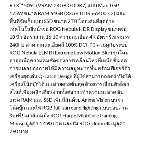
RTX™ 5090 (VRAM 24GB GDDR7) แบบ Max TGP
175W ขนาด RAM 64GB (32GB DDR5-6400 x 2) และ
พื้นที่จัดเก็บแบบ SSD ขนาด 2TB โดดเด่นที่สุดด้วย
เทคโนโลยีหน้าจอ ROG Nebula HDR Display ขนาดจอ
18 นิ้ว อัตราส่วน 16:10 ความละเอียด 4K อัตรารีเฟรชเรท
240Hz ค่าความละเอียดสี 100% DCI-P3 ควบคู่กับระบบ
ROG Nebula ELMB (Extreme Low Motion Blur) รุ่นใหม่
ล่าสุดเพื่อความคมชัดของการเคลื่อนไหวที่เหนือชั้น ลด
การเบลอของภาพให้มีความสมูทมากขึ้น พร้อมฟีเจอร์ตัว
เครื่องสุดเด่น Q-Latch Design ที่ผู้ใช้สามารถถอดฝาปิดใต้
เครื่องโน้ตบุ๊กได้แบบง่ายดายขั้นสุด ด้วยการเลื่อนตัวล็อก
สไลด์เพียงคลิกเดียว ง่ายทั้งต่อการทำความสะอาด อัป
เกรด RAM และ SSD เพิ่มสีสันด้วย Anime Vision บนฝา
โน้ตบุ๊ก และไฟ RGB full-surround lighting แบบรอบด้าน
รับฟรี! เมาส์เกมมิ่ง ROG Harpe Mini Core Gaming
Mouse มูลค่า 1,490 บาท และร่ม ROG Umbrella มูลค่า
790 บาท