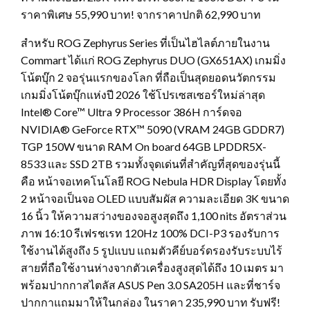
ราคาพิเศษ 55,990 บาท! จากราคาปกติ 62,990 บาท
สำหรับ ROG Zephyrus Series ที่เป็นไฮไลต์ภายในงาน
Commart ได้แก่ ROG Zephyrus DUO (GX651AX) เกมมิ่ง
โน้ตบุ๊ก 2 จอรุ่นแรกของโลก ที่ถือเป็นสุดยอดนวัตกรรม
เกมมิ่งโน้ตบุ๊กแห่งปี 2026 ใช้โปรเซสเซอร์ใหม่ล่าสุด
Intel® Core™ Ultra 9 Processor 386H การ์ดจอ
NVIDIA® GeForce RTX™ 5090 (VRAM 24GB GDDR7)
TGP 150W ขนาด RAM On board 64GB LPDDR5X-
8533 และ SSD 2TB รวมทั้งจุดเด่นที่สำคัญที่สุดของรุ่นนี้
คือ หน้าจอเทคโนโลยี ROG Nebula HDR Display โดยทั้ง
2 หน้าจอเป็นจอ OLED แบบสัมผัส ความละเอียด 3K ขนาด
16 นิ้ว ให้ความสว่างของจอสูงสุดถึง 1,100 nits อัตราส่วน
ภาพ 16:10 รีเฟรชเรท 120Hz 100% DCI-P3 รองรับการ
ใช้งานได้สูงถึง 5 รูปแบบ แถมตัวคีย์บอร์ดรองรับระบบไร้
สายที่ถือใช้งานห่างจากตัวเครื่องสูงสุดได้ถึง 10 เมตร มา
พร้อมปากกาสไตลัส ASUS Pen 3.0 SA205H และที่ชาร์จ
ปากกาแถมมาให้ในกล่อง ในราคา 235,990 บาท รับฟรี!