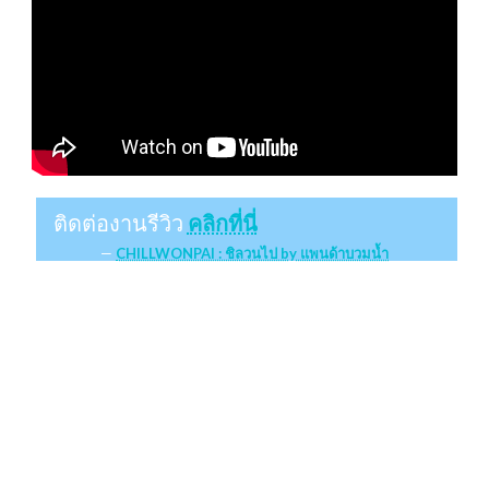
ติดต่องานรีวิว
คลิกที่นี่
CHILLWONPAI : ชิลวนไป by แพนด้าบวมน้ำ