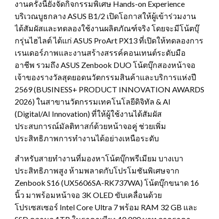
งานครั้งนี้ยังจัดกิจกรรมพิเศษ Hands-on Experience
บริเวณบูธกลาง ASUS B1/2 เปิดโอกาสให้ผู้เข้าร่วมงาน
ได้สัมผัสและทดลองใช้งานผลิตภัณฑ์จริง โดยจะมีโน้ตบุ๊
กรุ่นไฮไลต์ ได้แก่ ASUS ProArt PX13 ที่เปิดให้ทดลองการ
เรนเดอร์ภาพและงานสร้างสรรค์คอนเทนต์ระดับมือ
อาชีพ รวมถึง ASUS Zenbook DUO โน้ตบุ๊กสองหน้าจอ
เจ้าของรางวัลสุดยอดนวัตกรรมสินค้าและบริการแห่งปี
2569 (BUSINESS+ PRODUCT INNOVATION AWARDS
2026) ในสาขานวัตกรรมเทคโนโลยีดิจิทัล & AI
(Digital/AI Innovation) ที่ให้ผู้ใช้งานได้สัมผัส
ประสบการณ์มัลติทาสก์ด้วยหน้าจอคู่ ช่วยเพิ่ม
ประสิทธิภาพการทำงานได้อย่างเหนือระดับ
สำหรับสายทำงานที่มองหาโน้ตบุ๊กพรีเมียม บางเบา
ประสิทธิภาพสูง ห้ามพลาดกับโปรโมชันพิเศษจาก
Zenbook S16 (UX5606SA-RK737WA) โน้ตบุ๊กขนาด 16
นิ้ว มาพร้อมหน้าจอ 3K OLED ขับเคลื่อนด้วย
โปรเซสเซอร์ Intel Core Ultra 7 พร้อม RAM 32 GB และ