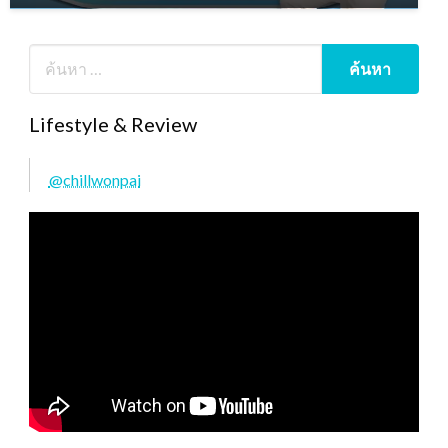
Lifestyle & Review
@chillwonpai