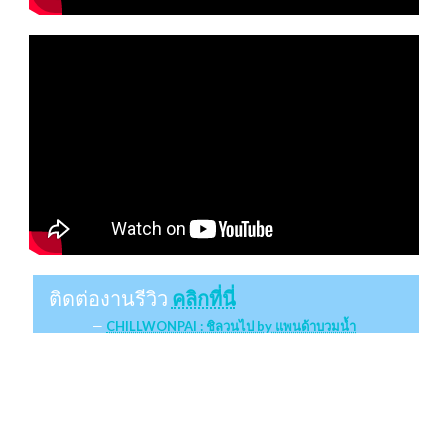
ติดต่องานรีวิว
คลิกที่นี่
CHILLWONPAI : ชิลวนไป by แพนด้าบวมน้ำ