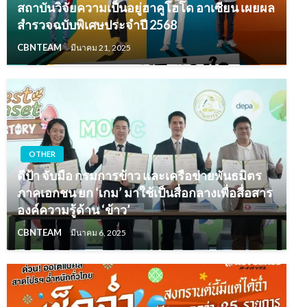
สถาบันวิจัยความเป็นอยู่ฮาคูโฮโด อาเซียน เผยผล
สำรวจฉบับพิเศษประจำปี 2568
CBNTEAM
มีนาคม 21, 2025
OTHER
ดีป้า จับมือ กรมการข้าว และเครือข่ายพันธมิตร
ภาคเอกชน ยก ‘เกม’ มาใช้เป็นสื่อกลางเพื่อสื่อสาร
องค์ความรู้ด้าน ‘ข้าว’
CBNTEAM
มีนาคม 6, 2025