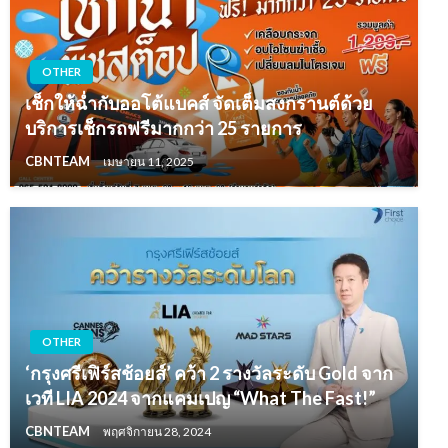
OTHER
เช็กให้ฉ่ำกับออโต้แบคส์ จัดเต็มสงกรานต์ด้วย
บริการเช็กรถฟรีมากกว่า 25 รายการ
CBNTEAM
เมษายน 11, 2025
OTHER
‘กรุงศรีเฟิร์สช้อยส์’ คว้า 2 รางวัลระดับ Gold จาก
เวที LIA 2024 จากแคมเปญ “What The Fast!”
CBNTEAM
พฤศจิกายน 28, 2024