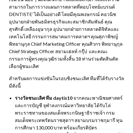
สามารถในการวางแผนการตลาดที่ตอบโจทย์แบรนด์
DENTISTE’ ได้เป็นอย่างดี โดยมีคุณพงษกรณ์ คอวนิช
อุปนายกฝ่ายพันธมิตรธุรกิจและสมาชิกสัมพันธ์ คุณ
สุรศักดิ์ เหลืองอุษากุล อุปนายกฝ่ายการตลาดดิจิทัลและ
เทคโนโลยี กรรมการสมาคมการตลาดฯ คุณศุภาพิชญ์
พิทยานุกุล Chief Marketing Officer คุณศิวกร พิทยานุกุล
Chief Strategy Officer สยามเฮลท์ กรุ๊ป และคณะ
กรรมการผู้ทรงคุณวุฒิรวมทั้งสิ้น 18 ท่านร่วมตัดสินคัด
เลือกผู้ชนะเลิศ
สำหรับผลการแข่งขันในรอบชิงชนะเลิศ ทีมที่ได้รับรางวัล
มีดังนี้
รางวัลชนะเลิศ ทีม
daytis10
จากคณะพาณิชยศาสตร์
และการบัญชี จุฬาลงกรณ์มหาวิทยาลัย ได้รับโล่
พระราชทานของสมเด็จพระกนิษฐาธิราชเจ้า กรม
สมเด็จพระเทพรัตนราชสุดาฯ สยามบรมราชกุมารี ทุน
การศึกษา 130,000 บาท พร้อมเกียรติบัตร