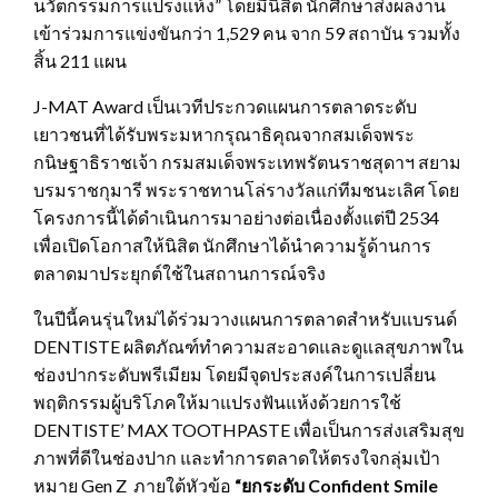
นวัตกรรมการแปรงแห้ง” โดยมีนิสิต นักศึกษาส่งผลงาน
เข้าร่วมการแข่งขันกว่า 1,529 คน จาก 59 สถาบัน รวมทั้ง
สิ้น 211 แผน
J-MAT Award เป็นเวทีประกวดแผนการตลาดระดับ
เยาวชนที่ได้รับพระมหากรุณาธิคุณจากสมเด็จพระ
กนิษฐาธิราชเจ้า กรมสมเด็จพระเทพรัตนราชสุดาฯ สยาม
บรมราชกุมารี พระราชทานโล่รางวัลแก่ทีมชนะเลิศ โดย
โครงการนี้ได้ดำเนินการมาอย่างต่อเนื่องตั้งแต่ปี 2534
เพื่อเปิดโอกาสให้นิสิต นักศึกษาได้นำความรู้ด้านการ
ตลาดมาประยุกต์ใช้ในสถานการณ์จริง
ในปีนี้คนรุ่นใหม่ได้ร่วมวางแผนการตลาดสำหรับแบรนด์
DENTISTE ผลิตภัณฑ์ทำความสะอาดและดูแลสุขภาพใน
ช่องปากระดับพรีเมียม โดยมีจุดประสงค์ในการเปลี่ยน
พฤติกรรมผู้บริโภคให้มาแปรงฟันแห้งด้วยการใช้
DENTISTE’ MAX TOOTHPASTE เพื่อเป็นการส่งเสริมสุข
ภาพที่ดีในช่องปาก และทำการตลาดให้ตรงใจกลุ่มเป้า
หมาย Gen Z ภายใต้หัวข้อ
“ยกระดับ
Confident Smile