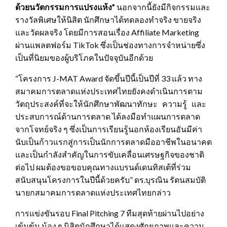
ด้วยนวัตกรรมการแปรงแห้ง”
นอกจากนี้ยังมีกิจกรรมและ
รางวัลพิเศษให้นิสิต นักศึกษาได้ทดลองทำจริง ขายจริง
และวัดผลจริง โดยมีการสอนเรื่อง Affiliate Marketing
ผ่านแพลตฟอร์ม TikTok ซึ่งเป็นช่องทางการจำหน่ายซึ่ง
เป็นที่นิยมของผู้บริโภคในปัจจุบันอีกด้วย
“โครงการ J-MAT Award จัดขึ้นปีนี้เป็นปีที่ 33 แล้ว ทาง
สมาคมการตลาดแห่งประเทศไทยยังคงดำเนินการตาม
วัตถุประสงค์ที่จะให้นักศึกษาพัฒนาทักษะ ความรู้ และ
ประสบการณ์ด้านการตลาด ได้ลงมือทำแผนการตลาด
จากโจทย์จริง ๆ ซึ่งเป็นการเรียนรู้นอกห้องเรียนอันมีค่า
นับเป็นก้าวแรกสู่การเป็นนักการตลาดมืออาชีพในอนาคต
และเป็นกำลังสำคัญในการขับเคลื่อนเศรษฐกิจของชาติ
ต่อไป ผมต้องขอขอบคุณทางแบรนด์เดนทิสเต้ที่ร่วม
สนับสนุนโครงการในปีนี้ด้วยครับ” ดร.บุรณิน รัตนสมบัติ
นายกสมาคมการตลาดแห่งประเทศไทยกล่าว
การแข่งขันรอบ Final Pitching 7 ทีมสุดท้ายผ่านไปอย่าง
เข้มข้น น้อง ๆ นิสิตนักศึกษาได้แสดงศักยภาพและความ