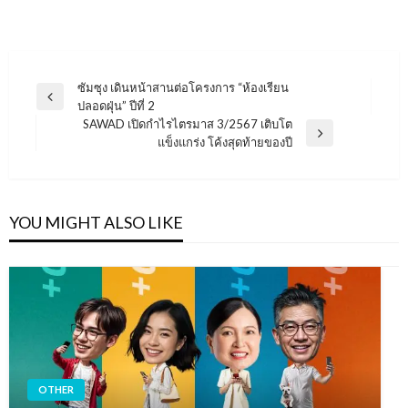
แนะแนว
ซัมซุง เดินหน้าสานต่อโครงการ “ห้องเรียน
Previous
ปลอดฝุ่น” ปีที่ 2
เรื่อง
Post
SAWAD เปิดกำไรไตรมาส 3/2567 เติบโต
Next
แข็งแกร่ง โค้งสุดท้ายของปี
Post
YOU MIGHT ALSO LIKE
OTHER