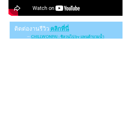
ติดต่องานรีวิว
คลิกที่นี่
CHILLWONPAI : ชิลวนไป by แพนด้าบวมน้ำ