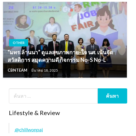
OTHER
“มทร.ล้านนา” ดูแลสุขภาพกาย-ใจ นศ. เน้นจัด
สวัสดิการ สมุดความดี กิจกรรม No-S No-L
CBNTEAM
มีนาคม 18, 2025
Lifestyle & Review
@chillwonpai