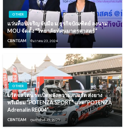
OTHER
แว่นท็อปเจริญ จับมือ ม.ธุรกิจบัณฑิตย์ ลงนาม
MOU จัดตั้ง “วิทยาลัยทัศนมาตรศาสตร์”
CBNTEAM
ธันวาคม 23, 2024
OTHER
บริดจสโตน ระเบิดพลังความสปอร์ต ส่งยาง
พรีเมียม “POTENZA SPORT” และ “POTENZA
Adrenalin RE004”
CBNTEAM
กุมภาพันธ์ 25, 2025