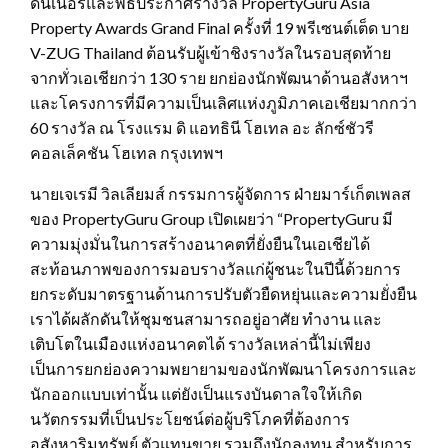
ดินเนอร์และพิธีประกาศรางวัล PropertyGuru Asia
Property Awards Grand Final ครั้งที่ 19 พรีเซนต์เต็ด บาย
V-ZUG Thailand ต้อนรับผู้เข้าชิงรางวัลในรอบสุดท้าย
จากทั่วเอเชียกว่า 130 ราย ยกย่องนักพัฒนาด้านอสังหาฯ
และโครงการที่มีความเป็นเลิศแห่งภูมิภาคเอเชียมากกว่า
60 รางวัล ณ โรงแรม ดิ แอทธินี โฮเทล อะ ลักซ์ชัวรี
คอลเล็คชัน โฮเทล กรุงเทพฯ
นายเจเรมี วิลเลียมส์ กรรมการผู้จัดการ ฝ่ายมาร์เก็ตเพลส
ของ PropertyGuru Group เปิดเผยว่า “PropertyGuru มี
ความมุ่งมั่นในการสร้างอนาคตที่ยั่งยืนในเอเชียได้
สะท้อนภาพของการมอบรางวัลแก่ผู้ชนะในปีนี้ด้วยการ
ยกระดับมาตรฐานด้านการปรับตัวยืดหยุ่นและความยั่งยืน
เราได้ผลักดันให้ชุมชนสามารถอยู่อาศัย ทำงาน และ
เติบโตในเมืองแห่งอนาคตได้ รางวัลเหล่านี้ไม่เพียง
เป็นการยกย่องความพยายามของนักพัฒนาโครงการและ
นักออกแบบเท่านั้น แต่ยังเป็นแรงบันดาลใจให้เกิด
นวัตกรรมที่เป็นประโยชน์ต่อผู้บริโภคที่ต้องการ
อสังหาริมทรัพย์ ตัวแทนขาย รวมถึงนักลงทุน สำหรับการ