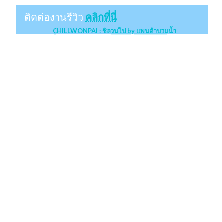
ติดต่องานรีวิว
คลิกที่นี่
CHILLWONPAI : ชิลวนไป by แพนด้าบวมน้ำ