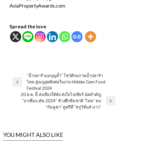
AsiaPropertyAwards.com
Spread the love
แนะแนว
“น้ำปลาร้าแม่บุญล้ำ” โชว์ศักยภาพน้ำปลาร้า
ไทย สู่เมนูสุดพิเศษในงาน Hidden Gem Food
เรื่อง
Previous
Festival 2024
Post
20 ธ.ค. นี้ ส่งเสียงให้ดัง ส่งใจไปเชียร์ นัดสำคัญ
“อาเซียน คัพ 2024” ช้างศึกทีมชาติ “ไทย” พบ
Next
“กัมพูชา” ดูฟรีที่ “ทรูวิชั่นส์ นาว”
Post
YOU MIGHT ALSO LIKE