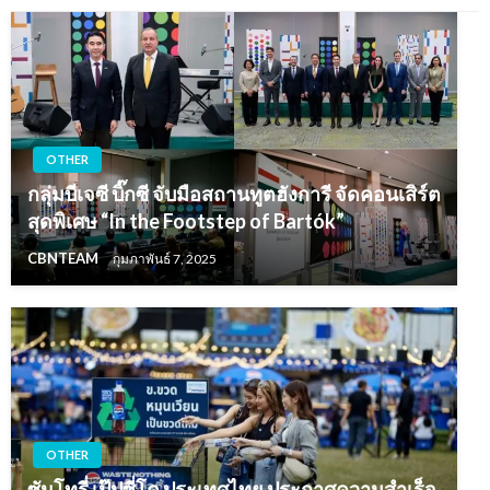
OTHER
กลุ่มบีเจซี บิ๊กซี จับมือสถานทูตฮังการี จัดคอนเสิร์ต
สุดพิเศษ “In the Footstep of Bartók”
CBNTEAM
กุมภาพันธ์ 7, 2025
OTHER
ซันโทรี่ เป๊ปซี่โค ประเทศไทย ประกาศความสำเร็จ