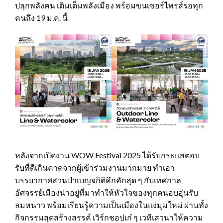
ปลุกพลังคน เติมเต็มพลังเมือง พร้อมขนเซอร์ไพรส์รอทุก
คนถึง 19 ม.ค. นี้
หลังจากเปิดงาน WOW Festival 2025 ได้รับกระแสตอบ
รับที่ดีเกินคาดจากผู้เข้าร่วมงานมากมาย ทำเอา
บรรยากาศสวนป่าเบญจกิติคึกคักสุด ๆ กับเทศกาล
อัศจรรย์เมืองน่าอยู่ที่มาทำให้หัวใจของทุกคนอบอุ่นรับ
ลมหนาว พร้อมเรียนรู้ความเป็นเมืองในแง่มุมใหม่ ผ่านทั้ง
กิจกรรมสุดสร้างสรรค์ เวิร์กชอปเก๋ ๆ เวทีเสวนาให้ความ