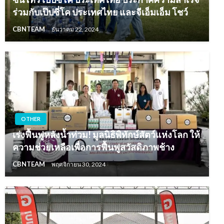
ร่วมกับเป๊ปซี่โค ประเทศไทย และจีเอ็มเอ็ม โชว์
CBNTEAM
ธันวาคม 22, 2024
OTHER
เร่งฟื้นฟูหลังน้ำท่วม! มูลนิธิพิทักษ์สัตว์แห่งโลก ให้
ความช่วยเหลือเพื่อการฟื้นฟูสวัสดิภาพช้าง
CBNTEAM
พฤศจิกายน 30, 2024