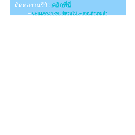
ติดต่องานรีวิว
คลิกที่นี่
CHILLWONPAI : ชิลวนไป by แพนด้าบวมน้ำ