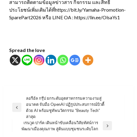
สามารถติดตามข้อมูลข่าวสาร กิจกรรม และสิทธิ
ประโยชน์เพิ่มเติมได้ที่https://bit.ly/Yamaha-Promotion-
SparePart2026 หรือ LINE OA : https://lin.ee/OlsaYs1
Spread the love
แนะแนว
ลอรีอัล กรุ๊ป ยกระดับอุตสาหกรรมความงามสู่
อนาคต จับมือ OpenAI ปฏิรูปประสบการณ์บิวตี้
เรื่อง
Previous
ด้วย AI พร้อมชูทัพนวัตกรรม “Beauty Tech”
Post
ล่าสุด
เรนวูด ปาร์ค เดินหน้าขับเคลื่อนวิสัยทัศน์การ
Next
พัฒนาเมืองคุณภาพ สู่ต้นแบบชุมชนระดับโลก
Post