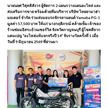
นายนยศ วิสุทธิสังวร ผู้จัดการ 2 แผนกวางแผนอะไหล่ และ
ส่งเสริมการขาย พร้อมด้วยทีมบริหาร บริษัท ไทยยามาฮ่า
มอเตอร์ จำกัด ร่วมส่งมอบรถจักรยานยนต์ Yamaha PG-1
มูลค่า 57,500 บาท ให้แก่ นางกฤติภรณ์ คล้ายเข็ม เจ้าของ
ร้านซ่อมอิสระอ้วนเซอร์วิส จังหวัดกาญจนบุรี ผู้โชคดีจาก
แคมเปญ “อะไหล่แท้แจกจริงปี 14” จับรางวัลครั้งที่ 1 เมื่อ
วันที่ 9 มิถุนายน 2569 ที่ผ่านมา