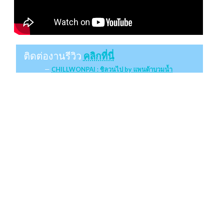
ติดต่องานรีวิว
คลิกที่นี่
CHILLWONPAI : ชิลวนไป by แพนด้าบวมน้ำ