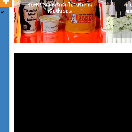
รับฟรี! “ซอสพริกจัมโบ้” ปริมาณ
สาย
เพิ่มขึ้น 50%
ขย
ตัว
เล่น
ไฟล์
วิดีโอ