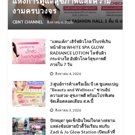
แห่งการดูแลสุขภาพและความ
งามครบวงจร
CBNT CHANNEL
สิงหาคม 6, 2026
“แพนเค้ก” เสิร์ฟผิวโกลว์ไบรท์เกิน
หน้าด้วย WHITE SPA GLOW
RADIANCE LOTION โลชั่นผิว
กระจ่างใส อัปผิวโกลว์สุขภาพดี
ภายใน 7 วัน
สิงหาคม 4, 2026
3 ศูนย์การค้าเครือเอ็ม บี เค ชูแคมเปญ
“Beauty and Wellness” ชวนอัป
ความสวย-สุขภาพดี พร้อมโปรพิเศษ
จัดเต็มตลอดเดือน ส.ค.นี้
สิงหาคม 3, 2026
ปักหมุด! จุดเช็กอินใหม่ใจกลางสยาม
แหล่งช้อปสายบิวตี้วัยเรียน พบกับ
Zadi & Jo Glow Station เปิดแล้วที่