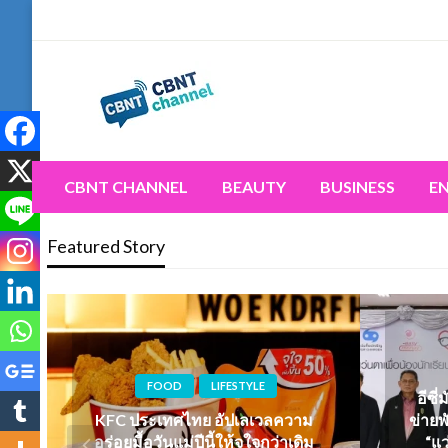
Skip
to
content
Connecting the world for you, clearer than ever. Never 
CBNT CHANNEL
CBNT CHANNEL
BEAUTY
BUSINESS
E
Featured Story
FOOD
LIFESTYLE
อีซี
KFC ประเทศไทย อัปเลเวลความ
ข่ายพ
อร่อยมื้อวันแม่ปีนี้ให้จุใจกว่าเดิม
“แว