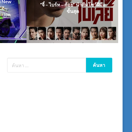
วย New
“จี๋ – ไบร์ท – ก้อย” นำทีมโชว์ฝีมือ
ZZ
ขั้นสุด
ition