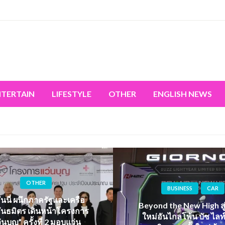
miss the world's movement.
NTERTAIN
LIFESTYLE
OTHER
ENGLISH NEWS
OTHER
BUSINESS
CAR
่มันนี่ ผนึกภาครัฐและเครือ
Beyond the New High สู
ันธมิตร เดินหน้าโครงการ
ใหม่อันไกลโพ้น บัซ ไลท์เ
่นบุญ” ครั้งที่ 2 มอบแว่น