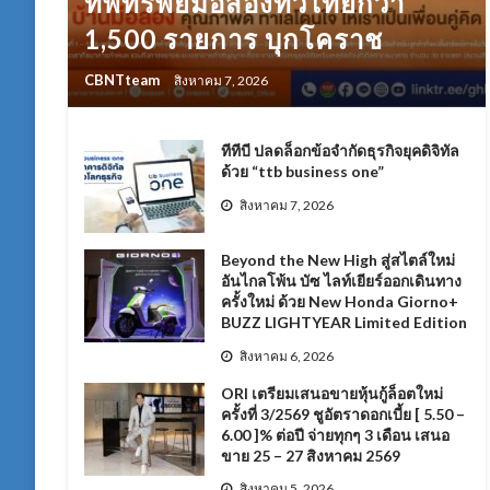
ทัพทรัพย์มือสองทั่วไทยกว่า
1,500 รายการ บุกโคราช
CBNTteam
สิงหาคม 7, 2026
ทีทีบี ปลดล็อกข้อจำกัดธุรกิจยุคดิจิทัล
ด้วย “ttb business one”
สิงหาคม 7, 2026
Beyond the New High สู่สไตล์ใหม่
อันไกลโพ้น บัซ ไลท์เยียร์ออกเดินทาง
ครั้งใหม่ ด้วย New Honda Giorno+
BUZZ LIGHTYEAR Limited Edition
สิงหาคม 6, 2026
ORI เตรียมเสนอขายหุ้นกู้ล็อตใหม่
ครั้งที่ 3/2569 ชูอัตราดอกเบี้ย [ 5.50 –
6.00 ]% ต่อปี จ่ายทุกๆ 3 เดือน เสนอ
ขาย 25 – 27 สิงหาคม 2569
สิงหาคม 5, 2026