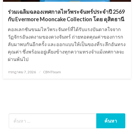
ร่วมเฉลิมฉลองเทศกาลไหว้พระจันทร์ประจำปี 2569
กับ Evermore Mooncake Collection โดย ดุสิตธานี
คอลเลกชันขนมไหว้พระจันทร์ที่ได้รับแรงบันดาลใจจาก
วัฏจักรอันงดงามของดวงจันทร์ ถ่ายทอดคุณค่าของการก
ลับมาพบกันอีกครั้ง และออกแบบให้เป็นของที่ระลึกอันทรง
คุณค่า ซึ่งพร้อมอยู่เคียงข้างทุกความทรงจำแม้เทศกาลจะ
ผ่านพ้นไป
Posted
กรกฎาคม 7, 2026
CBNTteam
on