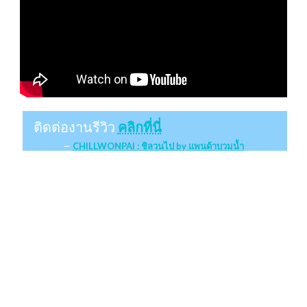
ติดต่องานรีวิว
คลิกที่นี่
CHILLWONPAI : ชิลวนไป by แพนด้าบวมน้ำ