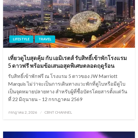
LIFESTYLE
TRAVEL
เที่ยวดูไบสุดคุ้ม กับ เอมิเรตส์ รับสิทธิ์เข้าพักโรงแรม
5 ดาวฟรี พร้อมข้อเสนอสุดพิเศษตลอดฤดูร้อน
รับสิทธิ์เข้าพักฟรี ณ โรงแรม 5 ดาวของ JW Marriott
Marquis ไม่ว่าจะเป็นการเดินทางแวะพักที่ดูไบหรือมีดูไบ
เป็นจุดหมายปลายทาง สำหรับผู้ที่ซื้อบัตรโดยสารตั้งแต่วัน
ที่ 22 มิถุนายน – 12 กรกฎาคม 2569
Posted
กรกฎาคม 2, 2026
CBNT CHANNEL
on