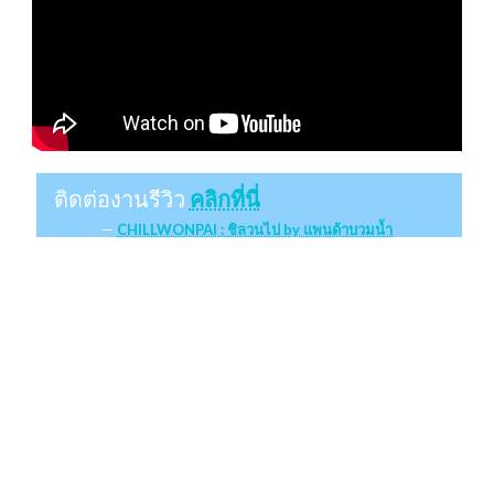
ติดต่องานรีวิว
คลิกที่นี่
CHILLWONPAI : ชิลวนไป by แพนด้าบวมน้ำ