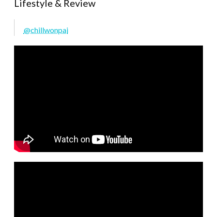
Lifestyle & Review
@chillwonpai