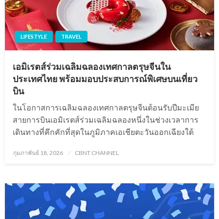
LIFESTYLE
TRAVEL
เอมิเรตส์ร่วมเฉลิมฉลองเทศกาลตรุษจีนใน
ประเทศไทย พร้อมมอบประสบการณ์พิเศษบนเที่ยว
บิน
ในโอกาสการเฉลิมฉลองเทศกาลตรุษจีนต้อนรับปีมะเมีย
สายการบินเอมิเรตส์ร่วมเฉลิมฉลองหนึ่งในช่วงเวลาการ
เดินทางที่คึกคักที่สุดในภูมิภาคเอเชียตะวันออกเฉียงใต้
Posted
กุมภาพันธ์ 18, 2026
CBNT CHANNEL
on