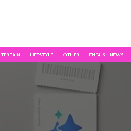
miss the world's movement.
NTERTAIN
LIFESTYLE
OTHER
ENGLISH NEWS