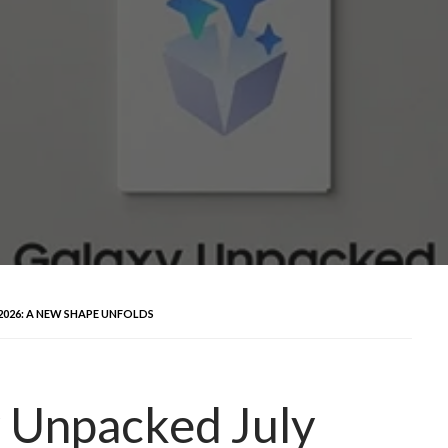
2026: A NEW SHAPE UNFOLDS
y Unpacked July