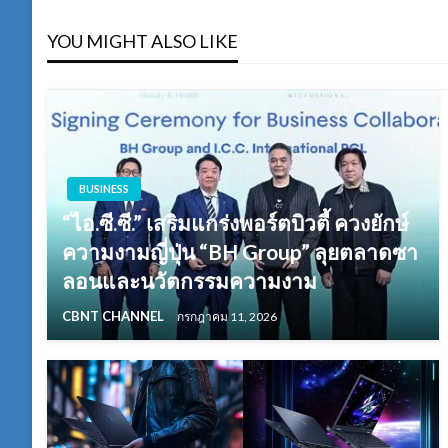
YOU MIGHT ALSO LIKE
BUSINESS
“ไอ.ซี.ซี.” เสริมแกร่งพอร์ตบิวตี้ ควงยักษ์
ความงามญี่ปุ่น “BH Group” ลุยตลาดซา
ลอนและนวัตกรรมความงาม
CBNT CHANNEL
กรกฎาคม 11, 2026