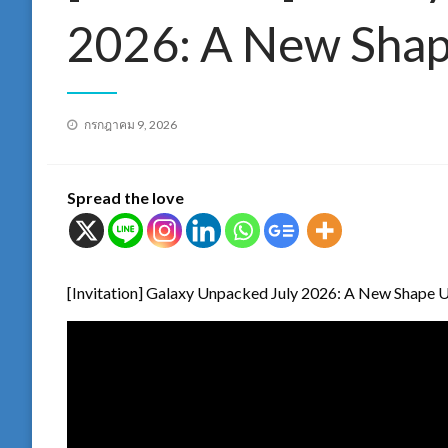
2026: A New Shap
Posted
กรกฎาคม 9, 2026
on
Spread the love
[Invitation] Galaxy Unpacked July 2026: A New Shape 