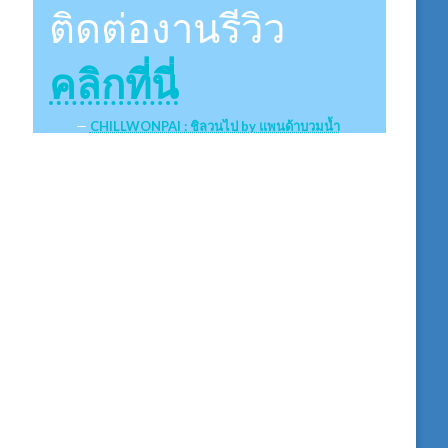
ติดต่องานรีวิว
คลิกที่นี่
CHILLWONPAI : ชิลวนไป by แพนด้าบวมน้ำ