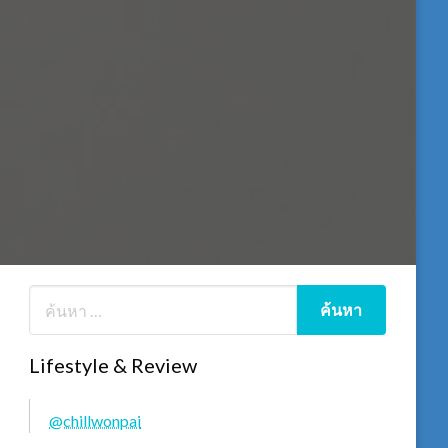
Lifestyle & Review
@chillwonpai