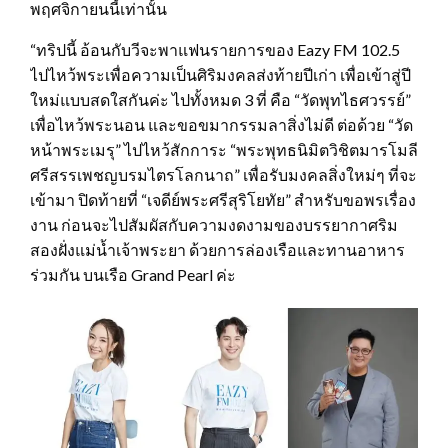
พฤศจิกายนนี้เท่านั้น
“ทริปนี้ อ้อนกับวีจะพาแฟนรายการของ Eazy FM 102.5
ไปไหว้พระเพื่อความเป็นศิริมงคลส่งท้ายปีเก่า เพื่อเข้าสู่ปี
ใหม่แบบสดใสกันค่ะ ไปทั้งหมด 3 ที่ คือ “วัดพุทไธศวรรย์”
เพื่อไหว้พระนอน และขอขมากรรมลาสิ่งไม่ดี ต่อด้วย “วัด
หน้าพระเมรุ” ไปไหว้สักการะ “พระพุทธนิมิตวิชิตมารโมลี
ศรีสรรเพชญบรมไตรโลกนาถ” เพื่อรับมงคลสิ่งใหม่ๆ ที่จะ
เข้ามา ปิดท้ายที่ “เจดีย์พระศรีสุริโยทัย” สำหรับขอพรเรื่อง
งาน ก่อนจะไปสัมผัสกับความงดงามของบรรยากาศริม
สองฝั่งแม่น้ำเจ้าพระยา ด้วยการล่องเรือและทานอาหาร
ร่วมกัน บนเรือ Grand Pearl ค่ะ