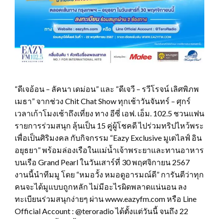
“ดีเจอ้อน – ลัคนา เดม่อน” และ “ดีเจวี – รวีโรจน์ เลิศพิภพ
เมธา” จากช่วง Chit Chat Show ทุกเช้าวันจันทร์ – ศุกร์
เวลาเก้าโมงเช้าถึงเที่ยง ทาง อีซี่ เอฟ. เอ็ม. 102.5 ชวนแฟน
รายการร่วมสนุก ลุ้นเป็น 15 คู่ผู้โชคดี ไปร่วมทริปไหว้พระ
เพื่อเป็นศิริมงคล กับกิจกรรม “Eazy Exclusive มูเตไลฟ์ อิน
อยุธยา” พร้อมล่องเรือในแม่น้ำเจ้าพระยาและทานอาหาร
บนเรือ Grand Pearl ในวันเสาร์ที่ 30 พฤศจิกายน 2567
งานนี้นำทีมมู โดย “หมอวั้ง หมอดูอารมณ์ดี” การันตีว่าทุก
คนจะได้มูแบบถูกหลัก ไม่มีอะไรผิดพลาดแน่นอน ลง
ทะเบียนร่วมสนุกง่ายๆ ผ่าน www.eazyfm.com หรือ Line
Official Account : @teroradio ได้ตั้งแต่วันนี้ จนถึง 22