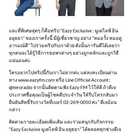
และที่พิเศษสุดๆ ก็คือทริป “Eazy Exclusive : มูเตไลฟ์ อิน
อยุธยา” ของเราครั้งนี้ มีผู้เชี่ยวชาญ อย่าง “หมอวั้ง หมอดู
อารมณ์ดี” ไปร่วมทริปกับเราด้วย ดังนั้นการันตีได้เลยว่า
ทุกคนจะได้รู้วิธีการขอพรต่างๆ อย่างถูกหลักและถูกวิธี
แน่นอนค่ะ
ใครอยากไปทริปนี้กับเรา ไม่ยากค่ะ แค่ลงทะเบียนผ่าน
ทาง www.eazyfm.com หรือ Line Official Account :
@teroradio จากนั้นติดตามฟัง Eazy FM ไว้ให้ดี ถ้าดีเจ
ประกาศชื่อคุณเป็นผู้โชคดีประจำวัน ให้รีบโทรกลับมา
ยืนยันสิทธิ์รับรางวัลที่เบอร์ 02-269-0050 ค่ะ” ดีเจอ้อน
กล่าว
ติดตามรายละเอียดเพิ่มเติม และร่วมสนุกกับกิจกรรม
“Eazy Exclusive มูเตไลฟ์ อิน อยุธยา” ได้ตลอดทุกช่วงดีเจ