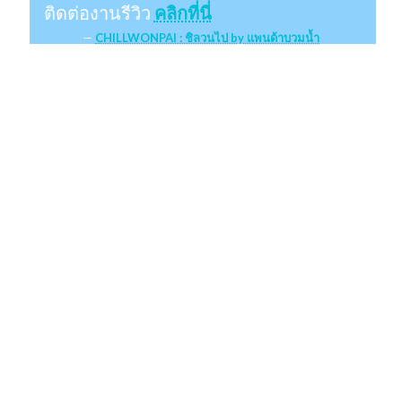
ติดต่องานรีวิว
คลิกที่นี่
CHILLWONPAI : ชิลวนไป by แพนด้าบวมน้ำ