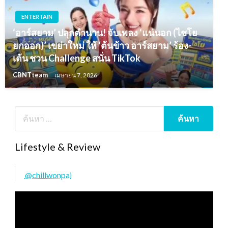
ENTERTAIN
‘อาร์สยาม’ ปลุกตำนาน! จับเพลง ‘แน่นอก (ไชโย
ยกออก)’ เขย่าใหม่ ให้ ‘ต้นข้าว อาร์สยาม’ ร้อง-
เต้น ชวน Challenge สนั่น TikTok
CBNTteam
เมษายน 7, 2026
Lifestyle & Review
@chillwonpai