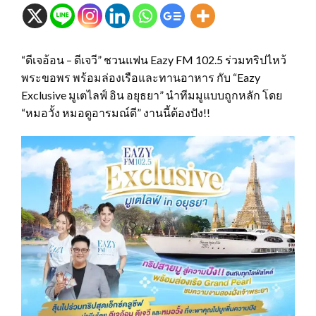
“ดีเจอ้อน – ดีเจวี” ชวนแฟน Eazy FM 102.5 ร่วมทริปไหว้
พระขอพร พร้อมล่องเรือและทานอาหาร กับ “Eazy
Exclusive มูเตไลฟ์ อิน อยุธยา” นำทีมมูแบบถูกหลัก โดย
“หมอวั้ง หมอดูอารมณ์ดี” งานนี้ต้องปัง!!