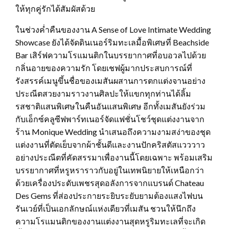
ให้ทุกคู่รักได้สัมผัสด้วย
ในช่วงค่ำคืนของงาน A Sense of Love Intimate Wedding
Showcase ยังได้จัดดินเนอร์ริมทะเลมื้อพิเศษที่ Beachside
Bar เสิร์ฟความโรแมนติกในบรรยากาศที่อบอวลไปด้วย
กลิ่นอายของความรัก โดยเชฟผู้มากประสบการณ์ที่
รังสรรค์เมนูขึ้นชื่อของเมสันผสานการตกแต่งจานอย่าง
ประณีตสวยงามราวงานศิลปะให้แขกทุกท่านได้ลิ้ม
รสชาติแสนพิเศษในคืนอันแสนพิเศษ อีกทั้งเมสันยังร่วม
กับเอ็กซ์คลูซีฟพาร์ทเนอร์จัดแฟชั่นโชว์ชุดแต่งงานจาก
ร้าน Monique Wedding นำเสนอถึงความงามสง่าของชุด
แต่งงานที่ตัดเย็บจากผ้าชั้นดีและงานปักคริสตัสแวววาว
อย่างประณีตที่คัดสรรมาเพื่องานนี้โดยเฉพาะ พร้อมเสริม
บรรยากาศที่หรูหราราวกับอยู่ในเทพนิยายให้เหนือกว่า
ด้วยเครื่องประดับเพชรสุดอลังการจากแบรนด์ Chateau
Des Gems ที่ส่องประกายระยิบระยับยามต้องแสงไฟบน
รันเวย์ที่เป็นเอกลักษณ์แห่งเดียวที่เมสัน ชวนให้นึกถึง
ความโรแมนติกของงานแต่งงานสุดหรูริมทะเลที่จะเกิด