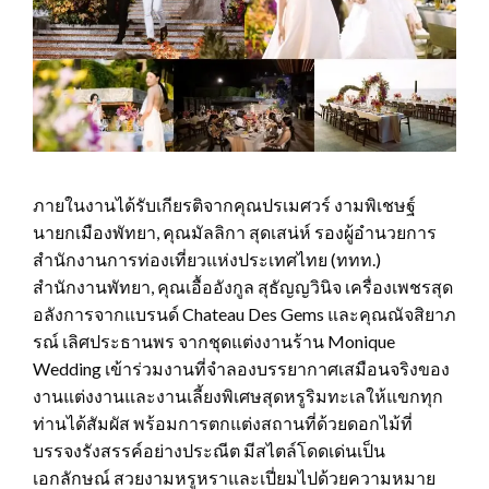
ภายในงานได้รับเกียรติจากคุณปรเมศวร์ งามพิเชษฐ์
นายกเมืองพัทยา, คุณมัลลิกา สุดเสน่ห์ รองผู้อำนวยการ
สำนักงานการท่องเที่ยวแห่งประเทศไทย (ททท.)
สำนักงานพัทยา, คุณเอื้ออังกูล สุธัญญวินิจ เครื่องเพชรสุด
อลังการจากแบรนด์ Chateau Des Gems และคุณณัจสิยาภ
รณ์ เลิศประธานพร จากชุดแต่งงานร้าน Monique
Wedding เข้าร่วมงานที่จำลองบรรยากาศเสมือนจริงของ
งานแต่งงานและงานเลี้ยงพิเศษสุดหรูริมทะเลให้แขกทุก
ท่านได้สัมผัส พร้อมการตกแต่งสถานที่ด้วยดอกไม้ที่
บรรจงรังสรรค์อย่างประณีต มีสไตล์โดดเด่นเป็น
เอกลักษณ์ สวยงามหรูหราและเปี่ยมไปด้วยความหมาย