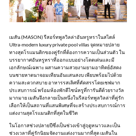
เมสัน (MASON) รีสอร์ทพูลวิลล่าอันหรูหราในสไตล์
Ultra-modern luxury private pool villas จุดหมายปลาย
ทางสุดโรแมนติกของคู่รักที่ต้องการความเป็นส่วนตัว ใน
บรรยากาศอันหรูหราที่ออกแบบอย่างโดดเด่นและมี
เอกลักษณ์เฉพาะ ผสานความสวยงามยามอาทิตย์อัสดง
บนชายหาดนาจอมเทียนอันแสนสงบ เพียบพร้อมไปด้วย
ความสะดวกสบาย อาหารรสเลิศที่คัดสรรโดยเชฟมาก
ประสบการณ์ พร้อมห้องพักดีไซน์หรูที่การันตีด้วยรางวัล
มากมาย เมสันจึงกลายเป็นหนึ่งในรีสอร์ทพูลวิลล่าที่คู่รัก
เลือกให้เป็นสถานที่แสนพิเศษที่จะสร้างประสบการณ์การ
แต่งงานสุดโรแมนติกที่สุดในชีวิต
ในโอกาสช่วงปลายปีซึ่งเป็นช่วงเข้าสู่ฤดูหนาวและเป็น
ช่วงเวลาที่คู่รักนิยมจัดงานแต่งงานมากที่สุด เมสันใน