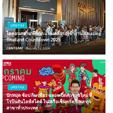
LIFESTYLE
ไอคอนสยาม คึกคัก แฟนคลับรอเข้างาน Amazing
Thailand Countdown 2025
CBNTEAM
ธันวาคม 31, 2024
LIFESTYLE
ปักหมุด ช้อป กิน เที่ยว ฉลองเปิดศักราชใหม่ ที่
โรบินสันไลฟ์สไตล์ ในเครือเซ็นทรัล รีเทล ทุก
สาขาทั่วประเทศ