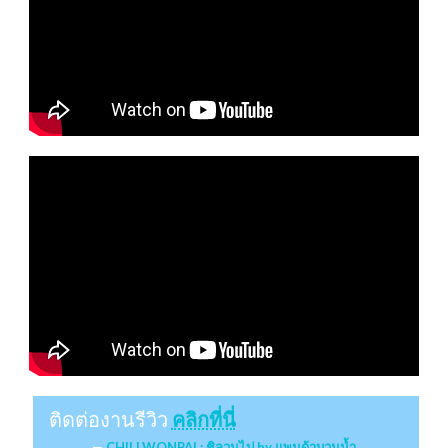
ติดต่องานรีวิว
คลิกที่นี่
CHILLWONPAI : ชิลวนไป by แพนด้าบวมน้ำ