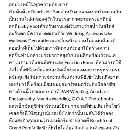
ตอบโจทย์ในทุกความต้องการ
เริ่มต้นด้วย Beachside Bar สำหรับงานแต่งงานริมทะเลอัน
เป็นงานในฝันของคู่รักในบรรยากาศยามพระอาทิตย์
ตกดิน Sky Pool สำหรับงานแต่งริมสระว่ายน้ำในสไตล์
ตะวันตก มีความโดดเด่นด้วย Wedding Archway และ
Walkway Decoration และอีกหนึ่งความโด่ดเด่นคือเวที
ลอยน้ำที่เต็มไปด้วยการจัดตกแต่งดอกไม้สร้างความ
สดชื่นท่ามกลางบรรยากาศสุดโรแมนติกพร้อมวิวทะเล
พาโนรามาที่แสนพิเศษ และ Function Room ที่สามารถใช้
จัดได้ทั้งพิธีสงฆ์และห้องจัดเลี้ยง ตกแต่งอย่างหรูหรา ครบ
ครันทุกฟังก์ชันการจัดงาน ตั้งแต่งานพิธีเช้าไปจนถึงอาฟ
เตอร์ปาร์ตี้ พร้อมเยี่ยมชมบูธพาร์ทเนอร์ระดับมืออาชีพ
ทางด้านนี้โดยเฉพาะ อาทิ PAR Wedding, Anuchart
Photography, Manita Wedding, G.O.A.T Photobooth
และเอ็กซ์คลูซีฟพาร์ทเนอร์อีกมากมายที่ช่วยเติมเต็มโชว์
เคสครั้งนี้ให้สมบูรณ์แบบ ยิ่งไปกว่านั้น เมสันได้จำลอง
ห้องส่งตัวสุดแสนโรแมนติกริมชายหาดที่ Beachfront
Grand Pool Villa ซึ่งเป็นไฮไลต์พูลวิลล่าส่วนตัวของเมสัน