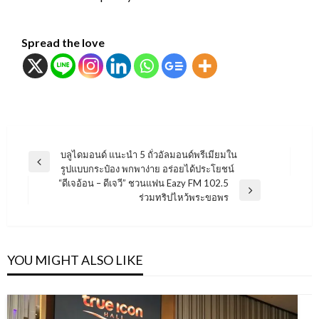
Spread the love
แนะแนว
บลูไดมอนด์ แนะนำ 5 ถั่วอัลมอนด์พรีเมียมใน
Previous
รูปแบบกระป๋อง พกพาง่าย อร่อยได้ประโยชน์
เรื่อง
Post
“ดีเจอ้อน – ดีเจวี” ชวนแฟน Eazy FM 102.5
Next
ร่วมทริปไหว้พระขอพร
Post
YOU MIGHT ALSO LIKE