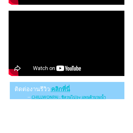
ติดต่องานรีวิว
คลิกที่นี่
CHILLWONPAI : ชิลวนไป by แพนด้าบวมน้ำ