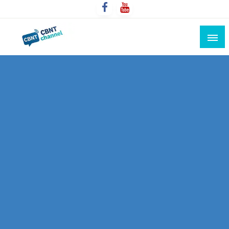
Skip
to
content
Connecting the world for you, clearer than ever. Never
CBNT CHANNEL
miss the world's movement.